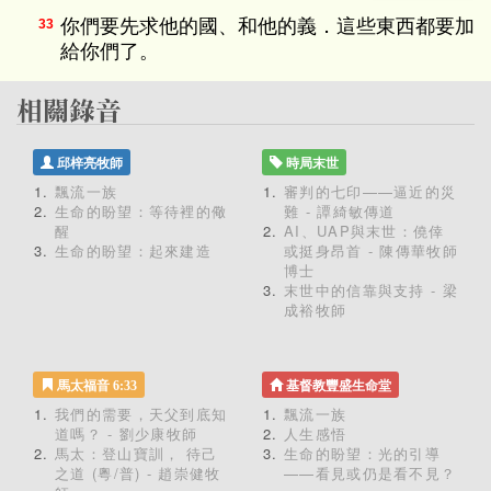
你們要先求他的國、和他的義．這些東西都要加
33
給你們了。
邱梓亮牧師
時局末世
飄流一族
審判的七印——逼近的災
生命的盼望：等待裡的儆
難 - 譚綺敏傳道
醒
AI、UAP與末世：僥倖
生命的盼望：起來建造
或挺身昂首 - 陳傳華牧師
博士
末世中的信靠與支持 - 梁
成裕牧師
馬太福音 6:33
基督教豐盛生命堂
我們的需要，天父到底知
飄流一族
道嗎？ - 劉少康牧師
人生感悟
馬太：登山寶訓， 待己
生命的盼望：光的引導
之道 (粵/普) - 趙崇健牧
——看見或仍是看不見？