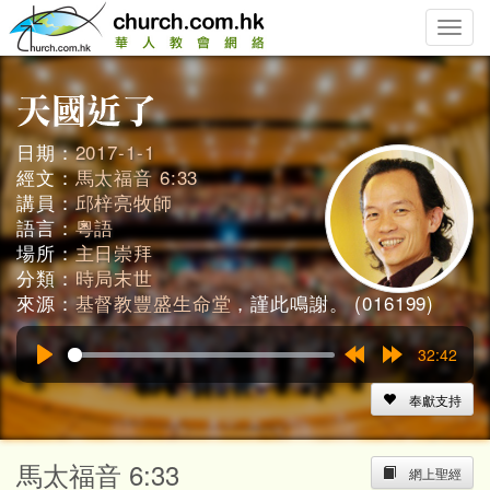
Toggle
naviga
日期：
2017-1-1
經文：
馬太福音 6:33
講員：
邱梓亮牧師
語言：
粵語
場所：
主日崇拜
分類：
時局末世
來源：
基督教豐盛生命堂
，謹此鳴謝。 (016199)
32:42
Play
Rewind
Forward
15s
15s
奉獻支持
馬太福音 6:33
網上聖經