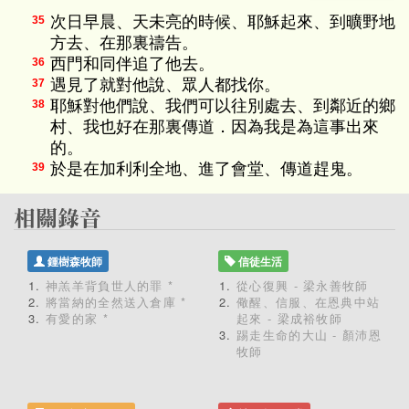
次日早晨、天未亮的時候、耶穌起來、到曠野地
35
方去、在那裏禱告。
西門和同伴追了他去。
36
遇見了就對他說、眾人都找你。
37
耶穌對他們說、我們可以往別處去、到鄰近的鄉
38
村、我也好在那裏傳道．因為我是為這事出來
的。
於是在加利利全地、進了會堂、傳道趕鬼。
39
鍾樹森牧師
信徒生活
神羔羊背負世人的罪 *
從心復興 - 梁永善牧師
將當納的全然送入倉庫 *
儆醒、信服、在恩典中站
有愛的家 *
起來 - 梁成裕牧師
踢走生命的大山 - 顏沛恩
牧師