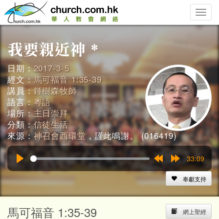
Toggle
naviga
日期：
2017-3-5
經文：
馬可福音 1:35-39
講員：
鍾樹森牧師
語言：
粵語
場所：
主日崇拜
分類：
信徒生活
來源：
神召會西環堂
，謹此鳴謝。 (016419)
33:09
Play
Rewind
Forward
15s
15s
奉獻支持
馬可福音 1:35-39
網上聖經