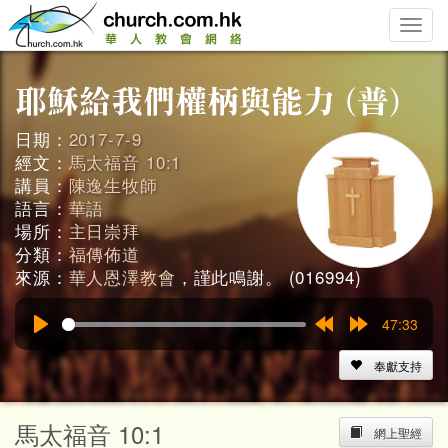
Toggle
naviga
日期：
2017-7-9
經文：
馬太福音 10:1
講員：
陳逸生牧師
語言：
華語
場所：
主日崇拜
分類：
福傳佈道
來源：
華人恩澤教會
，謹此鳴謝。 (016994)
47:33
Play
Rewind
Forward
15s
15s
奉獻支持
馬太福音 10:1
網上聖經