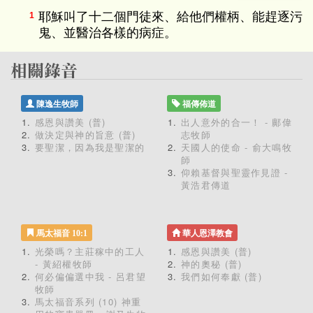
耶穌叫了十二個門徒來、給他們權柄、能趕逐污
1
鬼、並醫治各樣的病症。
陳逸生牧師
福傳佈道
感恩與讚美 (普)
出人意外的合一！ - 鄺偉
做決定與神的旨意 (普)
志牧師
要聖潔，因為我是聖潔的
天國人的使命 - 俞大鳴牧
師
仰賴基督與聖靈作見證 -
黃浩君傳道
馬太福音 10:1
華人恩澤教會
光榮嗎？主莊稼中的工人
感恩與讚美 (普)
- 黃紹權牧師
神的奧秘 (普)
何必偏偏選中我 - 呂君望
我們如何奉獻 (普)
牧師
馬太福音系列 (10) 神重