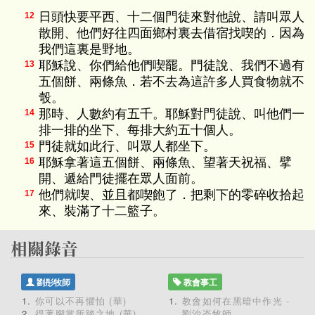
日頭快要平西、十二個門徒來對他說、請叫眾人
12
散開、他們好往四面鄉村裏去借宿找喫的．因為
我們這裏是野地。
耶穌說、你們給他們喫罷。門徒說、我們不過有
13
五個餅、兩條魚．若不去為這許多人買食物就不
彀。
那時、人數約有五千。耶穌對門徒說、叫他們一
14
排一排的坐下、每排大約五十個人。
門徒就如此行、叫眾人都坐下。
15
耶穌拿著這五個餅、兩條魚、望著天祝福、擘
16
開、遞給門徒擺在眾人面前。
他們就喫、並且都喫飽了．把剩下的零碎收拾起
17
來、裝滿了十二籃子。
劉彤牧師
教會事工
你可以不再懼怕 (華)
教會如何在黑暗中作光 -
得著腳掌所踏之地 (華)
劉沙崙牧師