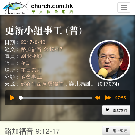
Toggle
naviga
日期：
2017-8-13
經文：
路加福音 9:12-17
講員：
劉彤牧師
語言：
華語
場所：
主日崇拜
分類：
教會事工
來源：
矽谷生命河靈糧堂
，謹此鳴謝。 (017074)
27:55
Play
Rewind
Forward
15s
15s
奉獻支持
路加福音 9:12-17
網上聖經