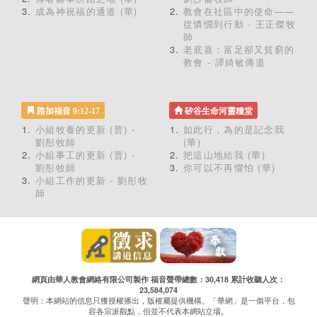
成為神祝福的通道 (華)
教會在社區中的使命——
從憐憫到行動 - 王正傑牧
師
老底嘉：富足卻又貧窮的
教會 - 譚綺敏傳道
路加福音 9:12-17
矽谷生命河靈糧堂
小組牧養的更新 (普) -
如此行，為的是記念我
劉彤牧師
(華)
小組事工的更新 (普) -
把這山地給我 (華)
劉彤牧師
你可以不再懼怕 (華)
小組工作的更新 - 劉彤牧
師
網頁由華人教會網絡有限公司製作 福音聲帶總數：30,418 累計收聽人次：
23,584,074
聲明：本網站的信息只獲授權播出，版權屬提供機構。「華網」是一個平台，包
容各宗派觀點，但並不代表本網站立場。