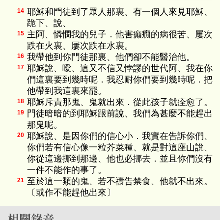
耶穌和門徒到了眾人那裏、有一個人來見耶穌、
14
跪下、說、
主阿、憐憫我的兒子．他害癲癇的病很苦、屢次
15
跌在火裏、屢次跌在水裏。
我帶他到你門徒那裏、他們卻不能醫治他。
16
耶穌說、噯、這又不信又悖謬的世代阿、我在你
17
們這裏要到幾時呢．我忍耐你們要到幾時呢．把
他帶到我這裏來罷。
耶穌斥責那鬼、鬼就出來．從此孩子就痊愈了。
18
門徒暗暗的到耶穌跟前說、我們為甚麼不能趕出
19
那鬼呢。
耶穌說、是因你們的信心小．我實在告訴你們、
20
你們若有信心像一粒芥菜種、就是對這座山說、
你從這邊挪到那邊、他也必挪去．並且你們沒有
一件不能作的事了。
至於這一類的鬼、若不禱告禁食、他就不出來。
21
〔或作不能趕他出來〕