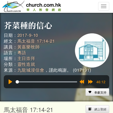
Toggle
naviga
日期：
2017-9-10
經文：
馬太福音 17:14-21
講員：
黃嘉樂牧師
語言：
粵語
場所：
主日崇拜
分類：
靈性造就
來源：
九龍城浸信會
，謹此鳴謝。 (017191)
46:12
Play
Rewind
Forward
15s
15s
奉獻支持
馬太福音 17:14-21
網上聖經