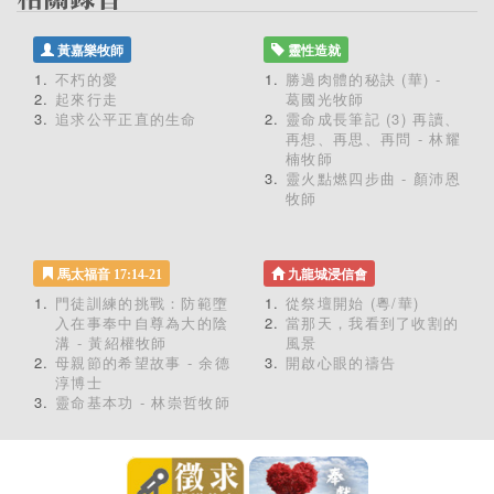
黃嘉樂牧師
靈性造就
不朽的愛
勝過肉體的秘訣 (華) -
起來行走
葛國光牧師
追求公平正直的生命
靈命成長筆記 (3) 再讀、
再想、再思、再問 - 林耀
楠牧師
靈火點燃四步曲 - 顏沛恩
牧師
馬太福音 17:14-21
九龍城浸信會
門徒訓練的挑戰：防範墮
從祭壇開始 (粵/華)
入在事奉中自尊為大的陰
當那天，我看到了收割的
溝 - 黃紹權牧師
風景
母親節的希望故事 - 余德
開啟心眼的禱告
淳博士
靈命基本功 - 林崇哲牧師