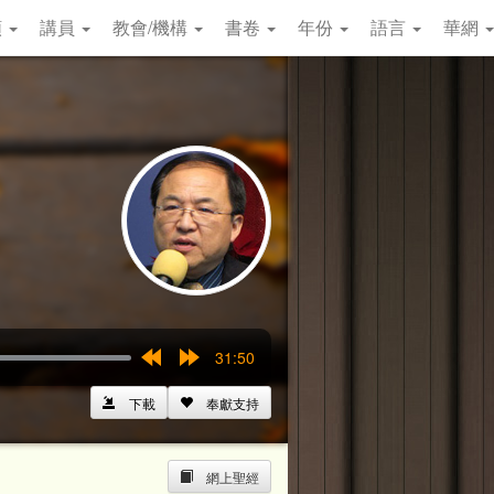
類
講員
教會/機構
書卷
年份
語言
華網
31:50
Rewind
Forward
15s
15s
下載
奉獻支持
網上聖經