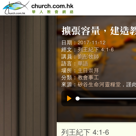
日期：
2017-11-12
經文：
列王紀下 4:1-6
講員：
劉彤牧師
語言：
華語
場所：
主日崇拜
分類：
教會事工
來源：
矽谷生命河靈糧堂
，謹此鳴
Play
列王紀下 4:1-6