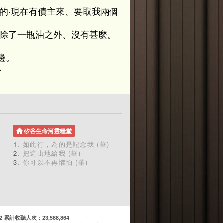
的‧現在有債主來、要取我兩個
、除了一瓶油之外、沒有甚麼。
邊。
‧
。
矽谷生命河靈糧堂
如此行，為的是記念我 (華)
把這山地給我 (華)
你可以不再懼怕 (華)
計收聽人次：23,588,864