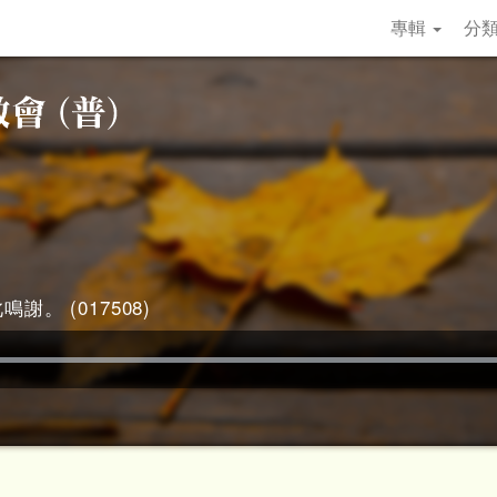
專輯
分
謝。 (017508)