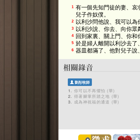
有一個先知門徒的妻、哀
1
兒子作奴僕。
以利沙問他說、我可以為
2
以利沙說、你去、向你眾
3
回到家裏、關上門、你和
4
於是婦人離開以利沙去了
5
器皿都滿了、他對兒子說
6
劉彤牧師
你可以不再懼怕 (華)
得著腳掌所踏之地 (華)
成為神祝福的通道 (華)