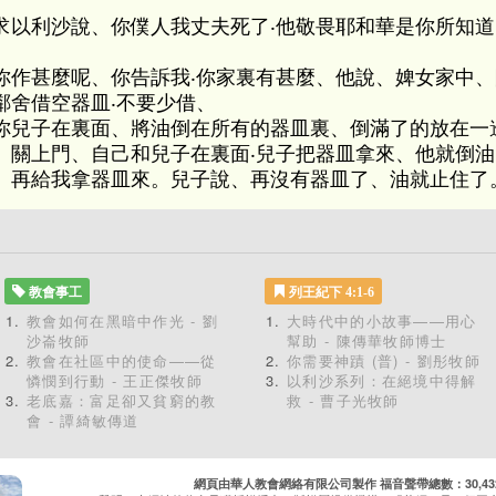
求以利沙說、你僕人我丈夫死了‧他敬畏耶和華是你所知道
你作甚麼呢、你告訴我‧你家裏有甚麼、他說、婢女家中
鄰舍借空器皿‧不要少借、
你兒子在裏面、將油倒在所有的器皿裏、倒滿了的放在一
、關上門、自己和兒子在裏面‧兒子把器皿拿來、他就倒油
、再給我拿器皿來。兒子說、再沒有器皿了、油就止住了
教會事工
列王紀下 4:1-6
教會如何在黑暗中作光 - 劉
大時代中的小故事——用心
沙崙牧師
幫助 - 陳傳華牧師博士
教會在社區中的使命——從
你需要神蹟 (普) - 劉彤牧師
憐憫到行動 - 王正傑牧師
以利沙系列：在絕境中得解
老底嘉：富足卻又貧窮的教
救 - 曹子光牧師
會 - 譚綺敏傳道
網頁由華人教會網絡有限公司製作 福音聲帶總數：30,432 累