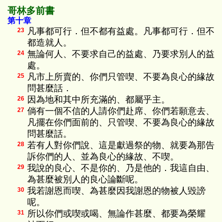
哥林多前書
第十章
凡事都可行．但不都有益處。凡事都可行．但不
23
都造就人。
無論何人、不要求自己的益處、乃要求別人的益
24
處。
凡市上所賣的、你們只管喫、不要為良心的緣故
25
問甚麼話．
因為地和其中所充滿的、都屬乎主。
26
倘有一個不信的人請你們赴席、你們若願意去、
27
凡擺在你們面前的、只管喫、不要為良心的緣故
問甚麼話。
若有人對你們說、這是獻過祭的物、就要為那告
28
訴你們的人、並為良心的緣故、不喫。
我說的良心、不是你的、乃是他的．我這自由、
29
為甚麼被別人的良心論斷呢。
我若謝恩而喫、為甚麼因我謝恩的物被人毀謗
30
呢。
所以你們或喫或喝、無論作甚麼、都要為榮耀
31