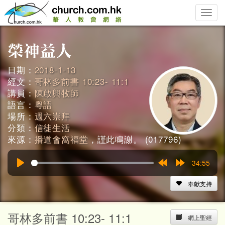
Toggle
naviga
日期：
2018-1-13
經文：
哥林多前書 10:23- 11:1
講員：
陳啟興牧師
語言：
粵語
場所：
週六崇拜
分類：
信徒生活
來源：
播道會窩福堂
，謹此鳴謝。 (017796)
34:55
Play
Rewind
Forward
15s
15s
奉獻支持
哥林多前書 10:23- 11:1
網上聖經