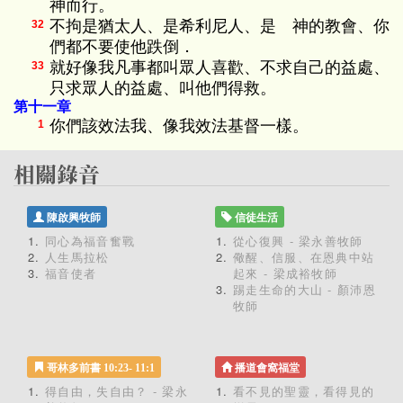
神而行。
不拘是猶太人、是希利尼人、是 神的教會、你
32
們都不要使他跌倒．
就好像我凡事都叫眾人喜歡、不求自己的益處、
33
只求眾人的益處、叫他們得救。
第十一章
你們該效法我、像我效法基督一樣。
1
陳啟興牧師
信徒生活
同心為福音奮戰
從心復興 - 梁永善牧師
人生馬拉松
儆醒、信服、在恩典中站
福音使者
起來 - 梁成裕牧師
踢走生命的大山 - 顏沛恩
牧師
哥林多前書 10:23- 11:1
播道會窩福堂
得自由，失自由？ - 梁永
看不見的聖靈，看得見的