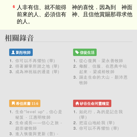
人非有信、就不能得 神的喜悅．因為到 神面
6
前來的人、必須信有 神、且信他賞賜那尋求他
的人。
劉彤牧師
信徒生活
你可以不再懼怕 (華)
從心復興 - 梁永善牧師
得著腳掌所踏之地 (華)
儆醒、信服、在恩典中站
成為神祝福的通道 (華)
起來 - 梁成裕牧師
踢走生命的大山 - 顏沛恩
牧師
希伯來書 11:6
矽谷生命河靈糧堂
生命"level up"，信心是
如此行，為的是記念我
秘笈 - 江惠明牧師
(華)
生命成長——信心之旅 -
把這山地給我 (華)
趙崇健牧師
你可以不再懼怕 (華)
進入恢復與更新 (普) -