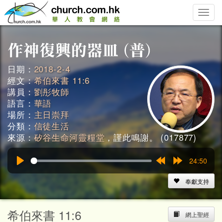
Toggle
naviga
日期：
2018-2-4
經文：
希伯來書 11:6
講員：
劉彤牧師
語言：
華語
場所：
主日崇拜
分類：
信徒生活
來源：
矽谷生命河靈糧堂
，謹此鳴謝。 (017877)
24:50
Play
Rewind
Forward
15s
15s
奉獻支持
希伯來書 11:6
網上聖經