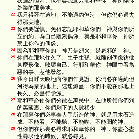
我過約但河、也不容我進入耶和華你 神所賜你
為業的那美地。
我只得死在這地、不能過約但河．但你們必過去
22
得那美地。
你們要謹慎、免得忘記耶和華你們 神與你們所
23
立的約、為自己雕刻偶像、就是耶和華你 神所
禁止你作的偶像、
因為耶和華你的 神乃是烈火、是忌邪的 神。
24
你們在那地住久了、生子生孫、就雕刻偶像彷彿
25
甚麼形像、敗壞自己、行耶和華你 神眼中看為
惡的事、惹他發怒。
我今日呼天喚地向你們作見證、你們必在過約但
26
河得為業的地上、速速滅盡．你們不能在那地上
長久、必盡行除滅。
耶和華必使你們分散在萬民中、在他所領你們到
27
的萬國裏、你們剩下的人數稀少。
在那裏你們必事奉人手所造的神、就是用木石造
28
成、不能看、不能聽、不能喫、不能聞的神。
但你們在那裏必尋求耶和華你的 神．你盡心盡
29
性尋求他的時候、就必尋見。