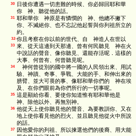
日後你遭遇一切患難的時候、你必歸回耶和華
30
你 神、聽從他的話。
耶和華你 神原是有憐憫的 神、他總不撇下
31
你、不滅絕你、也不忘記他起誓與你列祖所立的
約。
你且考察在你以前的世代、自 神造人在世以
32-
來、從天這邊到天那邊、曾有何民聽見 神在火
33
中說話的聲音、像你聽見、還能存活呢．這樣的
大事、何曾有、何曾聽見呢。
神何曾從別的國中將一國的人民領出來、用試
34
驗、神蹟、奇事、爭戰、大能的手、和伸出來的
膀臂、並大可畏的事、像耶和華你們的 神在埃
及、在你們眼前為你們所行的一切事呢。
這是顯給你看、要使你知道惟有耶和華他是
35
神、除他以外、再無別神。
他從天上使你聽見他的聲音、為要教訓你、又在
36
地上使你看見他的烈火、並且聽見他從火中所說
的話。
因他愛你的列祖、所以揀選他們的後裔、用大能
37