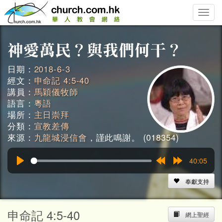
Toggle
naviga
日期：
2018-6-3
經文：
申命記 4:5-40
講員：
馬穎儀牧師
語言：
粵語
場所：
主日崇拜
分類：
宣教差傳
來源：
九龍城浸信會
，謹此鳴謝。 (018354)
40:05
Play
Rewind
Forward
15s
15s
奉獻支持
申命記 4:5-40
網上聖經