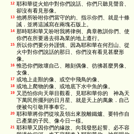
耶和華從火焰中對你們說話、你們只聽見聲音、
12
卻沒有看見形像。
他將所吩咐你們當守的約、指示你們、就是十條
13
誡．並將這誡寫在兩塊石版上。
那時耶和華又吩咐我將律例、典章教訓你們、使
14
你們在所要過去得為業的地上遵行。
所以你們要分外謹慎、因為耶和華在何烈山、從
15
火中對你們說話的那日、你們沒有看見甚麼形
像。
惟恐你們敗壞自己、雕刻偶像、彷彿甚麼男像、
16
女像、
或地上走獸的像、或空中飛鳥的像、
17
或地上爬物的像、或地底下水中魚的像。
18
又恐怕你向天舉目觀看、見耶和華你的 神為天
19
下萬民所擺列的日月星、就是天上的萬象．自己
便被勾引敬拜事奉它。
耶和華將你們從埃及領出來脫離鐵爐、要特作自
20
己產業的子民、像今日一樣。
耶和華又因你們的緣故、向我發怒起誓、必不容
21