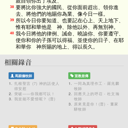
親自領你出了埃及、
要將比你強大的國民、從你面前趕出、領你進
38
去、將他們的地賜你為業、像今日一樣。
所以今日你要知道、也要記在心上、天上地下、
39
惟有耶和華他是 神、除他以外、再無別神。
我今日將他的律例、誡命、曉諭你、你要遵守、
40
使你和你的子孫可以得福、並使你的日子、在耶
和華你 神所賜的地上、得以長久。
馬穎儀牧師
宣教差傳
扎根聖言 (7) 神的話使人
一同為真理作工 - 羅兆麟
得安慰
牧師
突破——你我都可以！
回應天上的呼召 - 杜文瀚
我豈能不愛惜呢？ (普)
牧師
原來竟是你！(普) - 董家
驊牧師