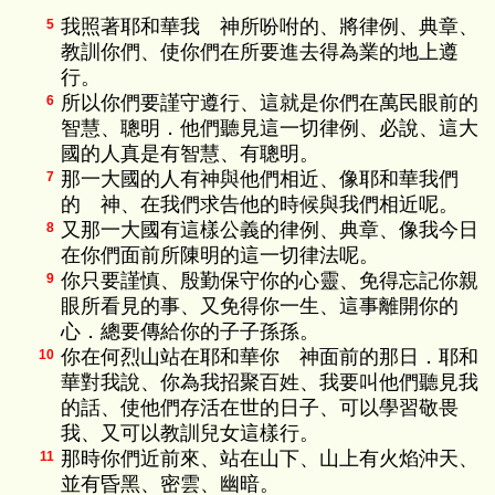
我照著耶和華我 神所吩咐的、將律例、典章、
5
教訓你們、使你們在所要進去得為業的地上遵
行。
所以你們要謹守遵行、這就是你們在萬民眼前的
6
智慧、聰明．他們聽見這一切律例、必說、這大
國的人真是有智慧、有聰明。
那一大國的人有神與他們相近、像耶和華我們
7
的 神、在我們求告他的時候與我們相近呢。
又那一大國有這樣公義的律例、典章、像我今日
8
在你們面前所陳明的這一切律法呢。
你只要謹慎、殷勤保守你的心靈、免得忘記你親
9
眼所看見的事、又免得你一生、這事離開你的
心．總要傳給你的子子孫孫。
你在何烈山站在耶和華你 神面前的那日．耶和
10
華對我說、你為我招聚百姓、我要叫他們聽見我
的話、使他們存活在世的日子、可以學習敬畏
我、又可以教訓兒女這樣行。
那時你們近前來、站在山下、山上有火焰沖天、
11
並有昏黑、密雲、幽暗。