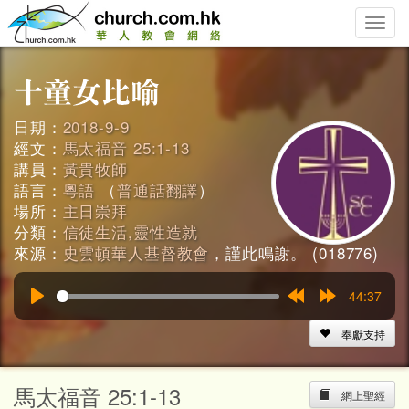
Toggle
naviga
日期：
2018-9-9
經文：
馬太福音 25:1-13
講員：
黃貴牧師
語言：
粵語
（
普通話翻譯
）
場所：
主日崇拜
分類：
信徒生活,靈性造就
來源：
史雲頓華人基督教會
，謹此鳴謝。 (018776)
44:37
Play
Rewind
Forward
15s
15s
奉獻支持
馬太福音 25:1-13
網上聖經