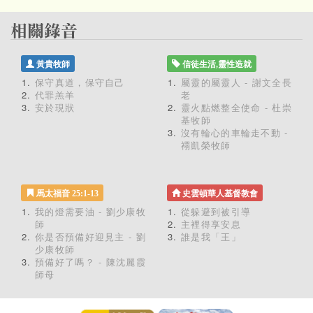
黃貴牧師
信徒生活,靈性造就
保守真道，保守自己
屬靈的屬靈人 - 謝文全長
代罪羔羊
老
安於現狀
靈火點燃整全使命 - 杜崇
基牧師
沒有輪心的車輪走不動 -
禤凱榮牧師
馬太福音 25:1-13
史雲頓華人基督教會
我的燈需要油 - 劉少康牧
從躲避到被引導
師
主裡得享安息
你是否預備好迎見主 - 劉
誰是我「王」
少康牧師
預備好了嗎？ - 陳沈麗霞
師母