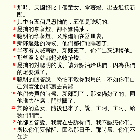
那時、天國好比十個童女、拿著燈、出去迎接新
1
郎。
其中有五個是愚拙的．五個是聰明的。
2
愚拙的拿著燈、卻不豫備油．
3
聰明的拿著燈、又豫備油在器皿裏。
4
新郎遲延的時候、他們都打盹睡著了。
5
半夜有人喊著說、新郎來了、你們出來迎接他。
6
那些童女就都起來收拾燈。
7
愚拙的對聰明的說、請分點油給我們．因為我們
8
的燈要滅了。
聰明的回答說、恐怕不彀你我用的．不如你們自
9
己到賣油的那裏去買罷。
他們去買的時候、新郎到了．那豫備好了的、同
10
他進去坐席．門就關了。
其餘的童女、隨後也來了、說、主阿、主阿、給
11
我們開門。
他卻回答說、我實在告訴你們、我不認識你們。
12
所以你們要儆醒、因為那日子、那時辰、你們不
13
知道。