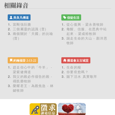
吳良凡傳道
信徒生活
當剛強壯膽
從心復興 - 梁永善牧師
三個屬靈的認識 (普)
儆醒、信服、在恩典中站
兩個關於「天國」的比喻
起來 - 梁成裕牧師
(普)
踢走生命的大山 - 顏沛恩
牧師
約翰福音 2:13-22
播道會太古城堂
趕走你心中的「牛羊」 -
生命的糧
梁紫健傳道
你要痊愈嗎？
我父的殿必作禱告的殿 -
賜下活水 真實敬拜
禤凱榮牧師
榮耀君王：為殿焦急 - 林
鍵牧師