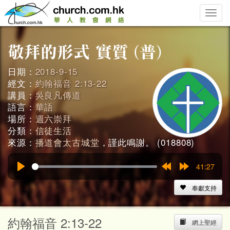
Toggle
naviga
日期：
2018-9-15
經文：
約翰福音 2:13-22
講員：
吳良凡傳道
語言：
華語
場所：
週六崇拜
分類：
信徒生活
來源：
播道會太古城堂
，謹此鳴謝。 (018808)
41:27
Play
Rewind
Forward
15s
15s
奉獻支持
約翰福音 2:13-22
網上聖經