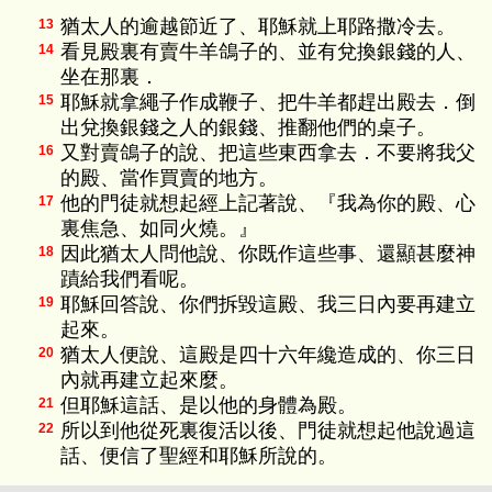
猶太人的逾越節近了、耶穌就上耶路撒冷去。
13
看見殿裏有賣牛羊鴿子的、並有兌換銀錢的人、
14
坐在那裏．
耶穌就拿繩子作成鞭子、把牛羊都趕出殿去．倒
15
出兌換銀錢之人的銀錢、推翻他們的桌子。
又對賣鴿子的說、把這些東西拿去．不要將我父
16
的殿、當作買賣的地方。
他的門徒就想起經上記著說、『我為你的殿、心
17
裏焦急、如同火燒。』
因此猶太人問他說、你既作這些事、還顯甚麼神
18
蹟給我們看呢。
耶穌回答說、你們拆毀這殿、我三日內要再建立
19
起來。
猶太人便說、這殿是四十六年纔造成的、你三日
20
內就再建立起來麼。
但耶穌這話、是以他的身體為殿。
21
所以到他從死裏復活以後、門徒就想起他說過這
22
話、便信了聖經和耶穌所說的。