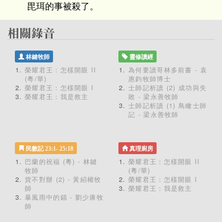
毘珥的事被殺了。
林鍵牧師
靈修讀經
榮耀君王：怎樣開眼 II
為何要讀哥林多前書 - 袁
(粵/華)
惠鈞牧師博士
榮耀君王：怎樣開眼 I
士師記析讀 (2) 成功與失
榮耀君王：我是救主
敗 - 梁永善牧師
士師記析讀 (1) 鳥瞰士師
記 - 梁永善牧師
民數記 23:1- 25:18
真理廚房
巴蘭的祝福 (粵) - 林鍵
榮耀君王：怎樣開眼 II
牧師
(粵/華)
貨不對辦 (2) - 黃紹權牧
榮耀君王：怎樣開眼 I
師
榮耀君王：我是救主
暴風雨中的錨 - 劉少康牧
師