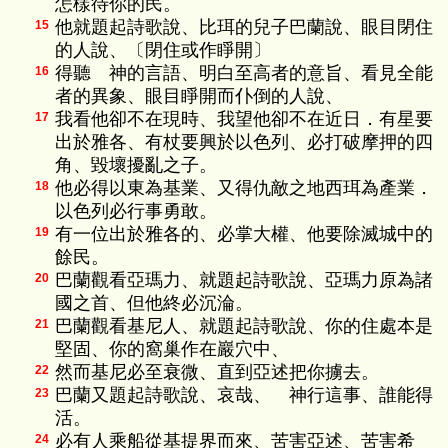
怎樣待你的民。
他就題起詩歌說、比珥的兒子巴蘭說、眼目閉住
15
的人說、〔閉住或作睜開〕
得聽 神的言語、明白至高者的意旨、看見全能
16
者的異象、眼目睜開而仆倒的人說、
我看他卻不在現時、我望他卻不在近日．有星要
17
出於雅各、有杖要興於以色列、必打破摩押的四
角、毀壞擾亂之子。
他必得以東為基業、又得仇敵之地西珥為產業．
18
以色列必行事勇敢。
有一位出於雅各的、必掌大權、他要除滅城中的
19
餘民。
巴蘭觀看亞瑪力、就題起詩歌說、亞瑪力原為諸
20
國之首、但他終必沉淪。
巴蘭觀看基尼人、就題起詩歌說、你的住處本是
21
堅固、你的窩巢作在巖穴中、
然而基尼必至衰微、直到亞述把你擄去。
22
巴蘭又題起詩歌說、哀哉、 神行這事、誰能得
23
活。
必有人乘船從基提界而來、苦害亞述、苦害希
24