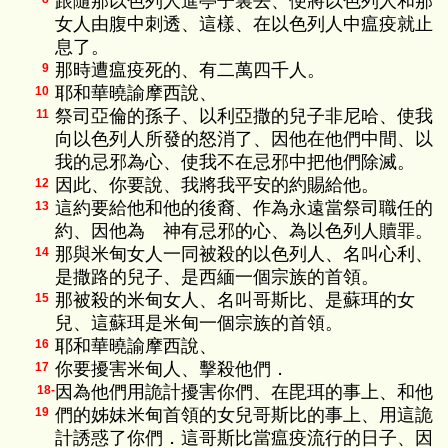
跟隨那以色列人進亭子裏去、便將以色列人和那
女人由腹中刺透、這樣、在以色列人中瘟疫就止
息了。
那時遭瘟疫死的、有二萬四千人。
9
耶和華曉諭摩西說、
10
祭司亞倫的孫子、以利亞撒的兒子非尼哈、使我
11
向以色列人所發的怒消了、因他在他們中間、以
我的忌邪為心、使我不在忌邪中把他們除滅。
因此、你要說、我將我平安的約賜給他。
12
這約要給他和他的後裔、作為永遠當祭司職任的
13
約、因他為 神有忌邪的心、為以色列人贖罪。
那與米甸女人一同被殺的以色列人、名叫心利、
14
是撒路的兒子、是西緬一個宗族的首領。
那被殺的米甸女人、名叫哥斯比、是蘇珥的女
15
兒、這蘇珥是米甸一個宗族的首領。
耶和華曉諭摩西說、
16
你要擾害米甸人、擊殺他們．
17
因為他們用詭計擾害你們、在毘珥的事上、和他
18-
們的姊妹米甸首領的女兒哥斯比的事上、用這詭
19
計誘惑了你們．這哥斯比當瘟疫流行的日子、因