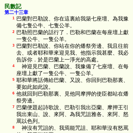
民數記
第二十三章
巴蘭對巴勒說、你在這裏給我築七座壇、為我豫
1
備七隻公牛、七隻公羊。
巴勒照巴蘭的話行了．巴勒和巴蘭在每座壇上獻
2
一隻公牛、一隻公羊。
巴蘭對巴勒說、你站在你的燔祭旁邊、我且往前
3
去、或者耶和華來迎見我、他指示我甚麼、我必
告訴你．於是巴蘭上一淨光的高處。
神迎見巴蘭、巴蘭說、我豫備了七座壇、在每
4
座壇上獻了一隻公牛、一隻公羊。
耶和華將話傳給巴蘭、又說、你回到巴勒那裏、
5
要如此如此說。
他就回到巴勒那裏、見他同摩押的使臣都站在燔
6
祭旁邊。
巴蘭便題起詩歌說、巴勒引我出亞蘭、摩押王引
7
我出東山、說、來阿、為我咒詛雅各、來阿、怒
罵以色列。
神沒有咒詛的、我焉能咒詛、耶和華沒有怒罵
8