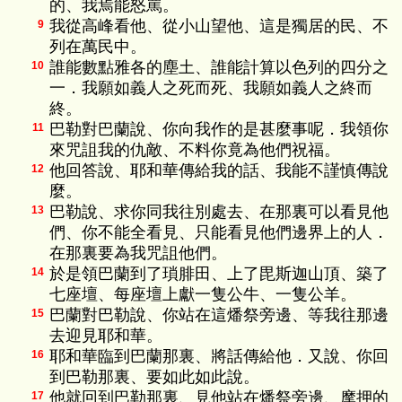
的、我焉能怒罵。
我從高峰看他、從小山望他、這是獨居的民、不
9
列在萬民中。
誰能數點雅各的塵土、誰能計算以色列的四分之
10
一．我願如義人之死而死、我願如義人之終而
終。
巴勒對巴蘭說、你向我作的是甚麼事呢．我領你
11
來咒詛我的仇敵、不料你竟為他們祝福。
他回答說、耶和華傳給我的話、我能不謹慎傳說
12
麼。
巴勒說、求你同我往別處去、在那裏可以看見他
13
們、你不能全看見、只能看見他們邊界上的人．
在那裏要為我咒詛他們。
於是領巴蘭到了瑣腓田、上了毘斯迦山頂、築了
14
七座壇、每座壇上獻一隻公牛、一隻公羊。
巴蘭對巴勒說、你站在這燔祭旁邊、等我往那邊
15
去迎見耶和華。
耶和華臨到巴蘭那裏、將話傳給他．又說、你回
16
到巴勒那裏、要如此如此說。
他就回到巴勒那裏、見他站在燔祭旁邊、摩押的
17