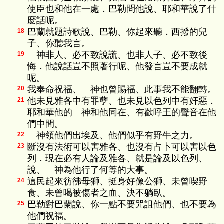
使臣也和他在一處．巴勒問他說、耶和華說了什
麼話呢。
巴蘭就題詩歌說、巴勒、你起來聽．西撥的兒
18
子、你聽我言。
神非人、必不致說謊、也非人子、必不致後
19
悔．他說話豈不照著行呢、他發言豈不要成就
呢。
我奉命祝福、 神也曾賜福、此事我不能翻轉。
20
他未見雅各中有罪孽、也未見以色列中有奸惡．
21
耶和華他的 神和他同在、有歡呼王的聲音在他
們中間。
神領他們出埃及、他們似乎有野牛之力。
22
斷沒有法術可以害雅各、也沒有占卜可以害以色
23
列．現在必有人論及雅各、就是論及以色列、
說、 神為他行了何等的大事。
這民起來彷彿母獅、挺身好像公獅、未曾喫野
24
食、未曾喝被傷者之血、決不躺臥。
巴勒對巴蘭說、你一點不要咒詛他們、也不要為
25
他們祝福。