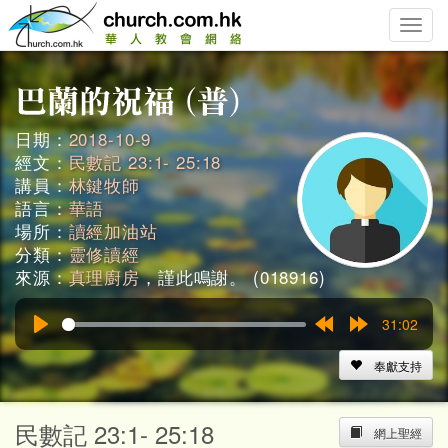
Toggle
naviga
日期：
2018-10-9
經文：
民數記 23:1- 25:18
講員：
林鍵牧師
語言：
華語
場所：
讀經加油站
分類：
靈修讀經
來源：
真理廚房
，謹此鳴謝。 (018916)
31:02
Play
Rewind
Forward
15s
15s
奉獻支持
民數記 23:1- 25:18
網上聖經