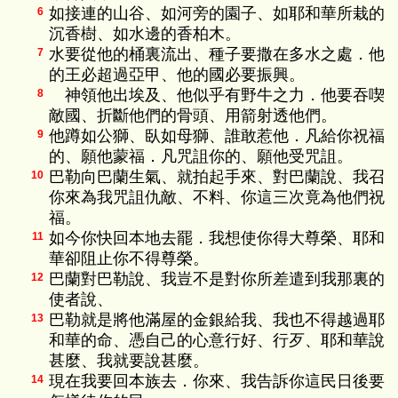
如接連的山谷、如河旁的園子、如耶和華所栽的
6
沉香樹、如水邊的香柏木。
水要從他的桶裏流出、種子要撒在多水之處．他
7
的王必超過亞甲、他的國必要振興。
神領他出埃及、他似乎有野牛之力．他要吞喫
8
敵國、折斷他們的骨頭、用箭射透他們。
他蹲如公獅、臥如母獅、誰敢惹他．凡給你祝福
9
的、願他蒙福．凡咒詛你的、願他受咒詛。
巴勒向巴蘭生氣、就拍起手來、對巴蘭說、我召
10
你來為我咒詛仇敵、不料、你這三次竟為他們祝
福。
如今你快回本地去罷．我想使你得大尊榮、耶和
11
華卻阻止你不得尊榮。
巴蘭對巴勒說、我豈不是對你所差遣到我那裏的
12
使者說、
巴勒就是將他滿屋的金銀給我、我也不得越過耶
13
和華的命、憑自己的心意行好、行歹、耶和華說
甚麼、我就要說甚麼。
現在我要回本族去．你來、我告訴你這民日後要
14