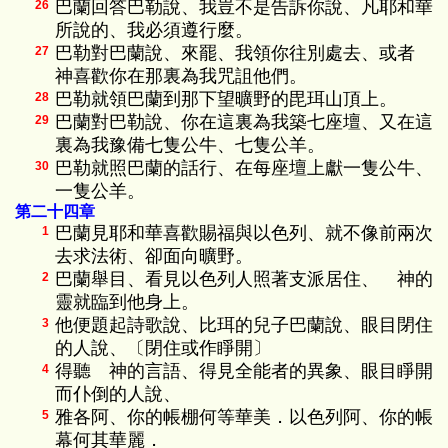
巴蘭回答巴勒說、我豈不是告訴你說、凡耶和華
26
所說的、我必須遵行麼。
巴勒對巴蘭說、來罷、我領你往別處去、或者
27
神喜歡你在那裏為我咒詛他們。
巴勒就領巴蘭到那下望曠野的毘珥山頂上。
28
巴蘭對巴勒說、你在這裏為我築七座壇、又在這
29
裏為我豫備七隻公牛、七隻公羊。
巴勒就照巴蘭的話行、在每座壇上獻一隻公牛、
30
一隻公羊。
第二十四章
巴蘭見耶和華喜歡賜福與以色列、就不像前兩次
1
去求法術、卻面向曠野。
巴蘭舉目、看見以色列人照著支派居住、 神的
2
靈就臨到他身上。
他便題起詩歌說、比珥的兒子巴蘭說、眼目閉住
3
的人說、〔閉住或作睜開〕
得聽 神的言語、得見全能者的異象、眼目睜開
4
而仆倒的人說、
雅各阿、你的帳棚何等華美．以色列阿、你的帳
5
幕何其華麗．