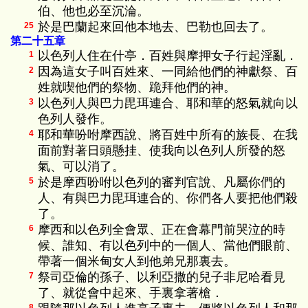
伯、他也必至沉淪。
於是巴蘭起來回他本地去、巴勒也回去了。
25
第二十五章
以色列人住在什亭．百姓與摩押女子行起淫亂．
1
因為這女子叫百姓來、一同給他們的神獻祭、百
2
姓就喫他們的祭物、跪拜他們的神。
以色列人與巴力毘珥連合、耶和華的怒氣就向以
3
色列人發作。
耶和華吩咐摩西說、將百姓中所有的族長、在我
4
面前對著日頭懸挂、使我向以色列人所發的怒
氣、可以消了。
於是摩西吩咐以色列的審判官說、凡屬你們的
5
人、有與巴力毘珥連合的、你們各人要把他們殺
了。
摩西和以色列全會眾、正在會幕門前哭泣的時
6
候、誰知、有以色列中的一個人、當他們眼前、
帶著一個米甸女人到他弟兄那裏去。
祭司亞倫的孫子、以利亞撒的兒子非尼哈看見
7
了、就從會中起來、手裏拿著槍．
8