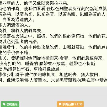
牽罪孽的人、他們又像以套繩拉罪惡。
就他的作為、使我們看看‧任以色列聖者所謀劃的臨近成
善為惡、以暗為光、以光為暗、以苦為甜、以甜為苦的人
、自看為通達的人。
能力調濃酒的人。
為義、將義人的義奪去。
怎樣落在火燄之中、照樣、他們的根必像朽物、他們的花
視以色列聖者的言語。
百姓發作、他的手伸出攻擊他們、山嶺就震動、他們的屍
他的手仍伸不縮。
國民、發嘶聲叫他們從地極而來‧看哪、他們必急速奔來。
沒有打盹的、睡覺的‧腰帶並不放鬆、鞋帶也不折斷‧
‧馬蹄算如堅石、車輪好像旋風‧
哮像少壯獅子‧他們要咆哮抓食、坦然叼去、無人救回。
叫、像海浪匉訇‧人若望地、只見黑暗艱難‧光明在雲中變
信徒生活
以賽亞書 5:1-30