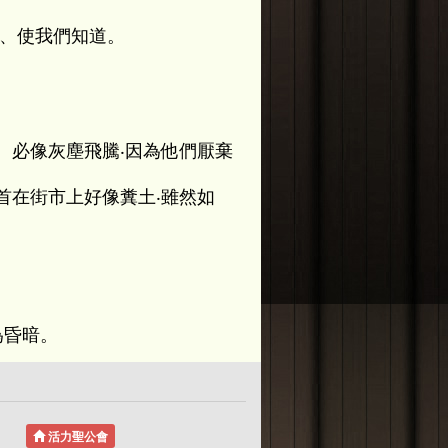
就、使我們知道。
。
、必像灰塵飛騰‧因為他們厭棄
首在街市上好像糞土‧雖然如
為昏暗。
活力聖公會