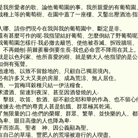
是我所愛者的歌、論他葡萄園的事。我所親愛的有葡萄園
栽種上等的葡萄樹、在園中蓋了一座樓、又鑿出壓酒池‧
人哪、請你們現今在我與我的葡萄園中、斷定是非。
還有甚麼可作的呢‧我指望結好葡萄、怎麼倒結了野葡萄呢
我葡萄園怎樣行‧我必撤去籬笆、使他被吞滅、拆毀牆垣、
、不再鋤刨‧荊棘蒺藜倒要生長‧我也必命雲不降雨在其上
就是以色列家、他所喜愛的樹、就是猶大人‧他指望的是公
知倒有冤聲。
地連地、以致不留餘地的、只顧自己獨居境內。
必有許多又大又美的房屋、成為荒涼、無人居住。
酒、一賀梅珥穀種只結一伊法糧食。
求濃酒、留連到夜深、甚至因酒發燒的人‧
、擊鼓、吹笛、飲酒、卻不顧念耶和華的作為、也不留心
被擄去‧他們的尊貴人甚是飢餓、群眾極其乾渴。
了無限量的口‧他們的榮耀、群眾、繁華、並快樂的人、
為卑、眼目高傲的人也降為卑‧
平而崇高、聖者 神、因公義顯為聖。
在自己的草場、豐肥人的荒場被遊行的人喫盡。