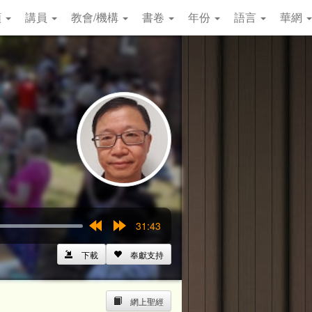
類
講員
教會/機構
書卷
年份
語言
華網
31:43
Rewind
Forward
15s
15s
下載
奉獻支持
網上聖經