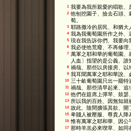
我要為我所親愛的唱歌、
1
他刨挖園子、撿去石頭、
2
萄。
耶路撒冷的居民、和猶大
3
我為我葡萄園所作之外、
4
現在我告訴你們、我要向
5
我必使他荒廢、不再修理
6
萬軍之耶和華的葡萄園、
7
人血〕指望的是公義、誰
禍哉、那些以房接房、以
8
我耳聞萬軍之耶和華說、
9
三十畝葡萄園只出一罷特
10
禍哉、那些清早起來、追
11
他們在筵席上彈琴、鼓瑟
12
所以我的百姓、因無知就
13
故此、陰間擴張其欲、開
14
卑賤人被壓服、尊貴人降
15
惟有萬軍之耶和華、因公
16
那時羊羔必來喫草、如同
17