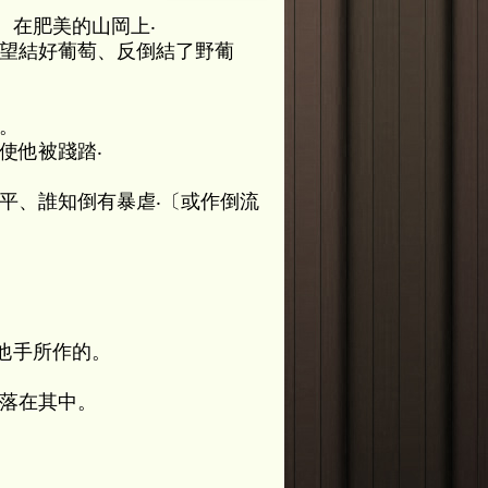
、在肥美的山岡上‧
指望結好葡萄、反倒結了野葡
。
使他被踐踏‧
。
平、誰知倒有暴虐‧〔或作倒流
他手所作的。
都落在其中。