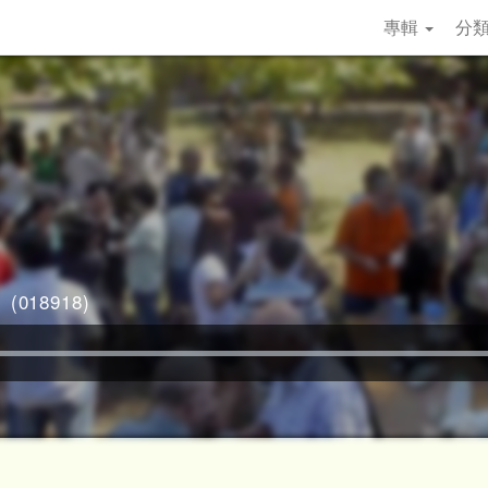
專輯
分
018918)