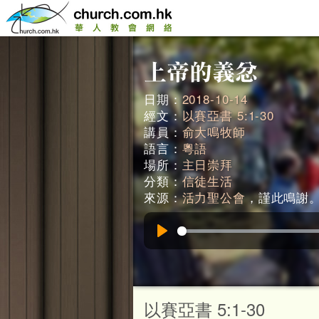
日期：
2018-10-14
經文：
以賽亞書 5:1-30
講員：
俞大鳴牧師
語言：
粵語
場所：
主日崇拜
分類：
信徒生活
來源：
活力聖公會
，謹此鳴謝。 (
Play
以賽亞書 5:1-30