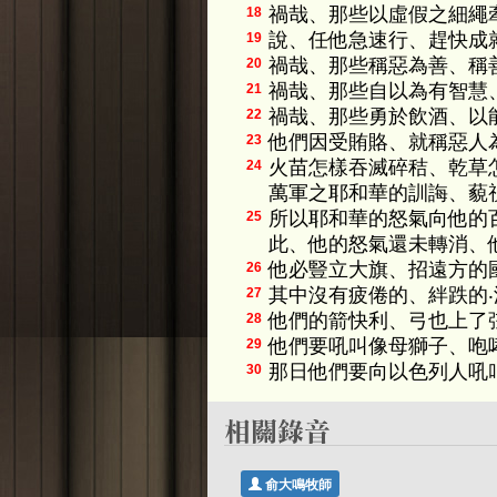
禍哉、那些以虛假之細繩
18
說、任他急速行、趕快成
19
禍哉、那些稱惡為善、稱
20
禍哉、那些自以為有智慧
21
禍哉、那些勇於飲酒、以
22
他們因受賄賂、就稱惡人
23
火苗怎樣吞滅碎秸、乾草
24
萬軍之耶和華的訓誨、藐
所以耶和華的怒氣向他的
25
此、他的怒氣還未轉消、
他必豎立大旗、招遠方的
26
其中沒有疲倦的、絆跌的‧
27
他們的箭快利、弓也上了弦
28
他們要吼叫像母獅子、咆
29
那日他們要向以色列人吼
30
俞大鳴牧師