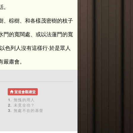
話。
樹、棕樹、和各樣茂密樹的枝子
水門的寬闊處、或以法蓮門的寬
以色列人沒有這樣行‧於是眾人
有嚴肅會。
宣道會觀塘堂
無愧的用人
未竟全功？
無處不在的基督