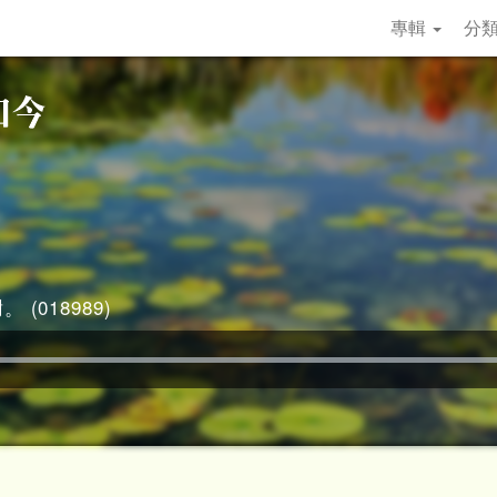
專輯
分
 (018989)