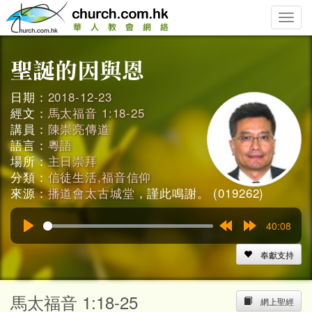
Toggle
naviga
日期：
2018-12-23
經文：
馬太福音 1:18-25
講員：
陳崇亮傳道
語言：
粵語
場所：
主日崇拜
分類：
信徒生活,福音信仰
來源：
播道會太古城堂
，謹此鳴謝。 (019262)
40:08
Play
Rewind
Forward
15s
15s
奉獻支持
馬太福音 1:18-25
網上聖經