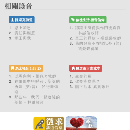
陳崇亮傳道
信徒生活,福音信仰
恩上加恩
認識主身份與作門徒真義
責任與態度
- 林誠信牧師
帝王與我
真正的釋放 - 禤凱榮牧師
我的好處不在祢以外 (普)
- 劉銳鋒傳道
馬太福音 1:18-25
播道會太古城堂
以馬內利 - 鄭兆奇牧師
生命的糧
在阻斷中得呼召：聖誕的
你要痊愈嗎？
勇氣 (英/普) - 呂得勝傳
賜下活水 真實敬拜
道
那些年，我們一起追隨的
基督 - 林鍵牧師