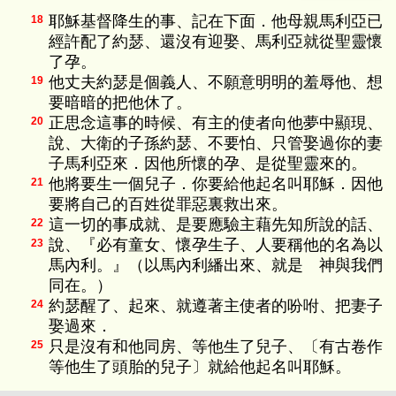
耶穌基督降生的事、記在下面．他母親馬利亞已
18
經許配了約瑟、還沒有迎娶、馬利亞就從聖靈懷
了孕。
他丈夫約瑟是個義人、不願意明明的羞辱他、想
19
要暗暗的把他休了。
正思念這事的時候、有主的使者向他夢中顯現、
20
說、大衛的子孫約瑟、不要怕、只管娶過你的妻
子馬利亞來．因他所懷的孕、是從聖靈來的。
他將要生一個兒子．你要給他起名叫耶穌．因他
21
要將自己的百姓從罪惡裏救出來。
這一切的事成就、是要應驗主藉先知所說的話、
22
說、『必有童女、懷孕生子、人要稱他的名為以
23
馬內利。』（以馬內利繙出來、就是 神與我們
同在。）
約瑟醒了、起來、就遵著主使者的吩咐、把妻子
24
娶過來．
只是沒有和他同房、等他生了兒子、〔有古卷作
25
等他生了頭胎的兒子〕就給他起名叫耶穌。