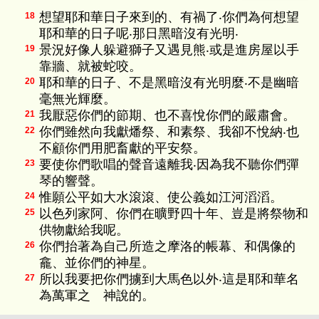
想望耶和華日子來到的、有禍了‧你們為何想望
18
耶和華的日子呢‧那日黑暗沒有光明‧
景況好像人躲避獅子又遇見熊‧或是進房屋以手
19
靠牆、就被蛇咬。
耶和華的日子、不是黑暗沒有光明麼‧不是幽暗
20
毫無光輝麼。
我厭惡你們的節期、也不喜悅你們的嚴肅會。
21
你們雖然向我獻燔祭、和素祭、我卻不悅納‧也
22
不顧你們用肥畜獻的平安祭。
要使你們歌唱的聲音遠離我‧因為我不聽你們彈
23
琴的響聲。
惟願公平如大水滾滾、使公義如江河滔滔。
24
以色列家阿、你們在曠野四十年、豈是將祭物和
25
供物獻給我呢。
你們抬著為自己所造之摩洛的帳幕、和偶像的
26
龕、並你們的神星。
所以我要把你們擄到大馬色以外‧這是耶和華名
27
為萬軍之 神說的。