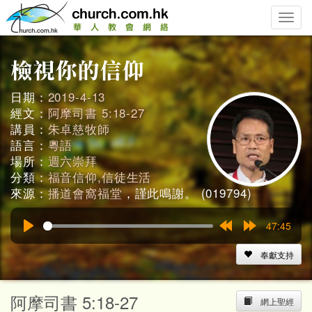
Toggle
naviga
日期：
2019-4-13
經文：
阿摩司書 5:18-27
講員：
朱卓慈牧師
語言：
粵語
場所：
週六崇拜
分類：
福音信仰,信徒生活
來源：
播道會窩福堂
，謹此鳴謝。 (019794)
47:45
Play
Rewind
Forward
15s
15s
奉獻支持
阿摩司書 5:18-27
網上聖經