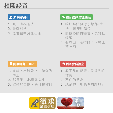
朱卓慈牧師
福音信仰,信徒生活
真正有福的人
唔好拜錯神 (1) 敬拜•生
愛鄰如己
活 - 廖樂明傳道
從世俗中分別出來
開啟心眼的禱告 - 吳彩虹
牧師
有靠山，活得帥！ - 林玉
英牧師
阿摩司書 5:18-27
播道會窩福堂
逆轉的出埃及？ - 陳偉迦
看不見的聖靈，看得見的
博士
增長
那日子 - 林豪恩先生
不住的見證
敬拜的自欺 - 余仕揚牧師
認定神「無條件的恩典」