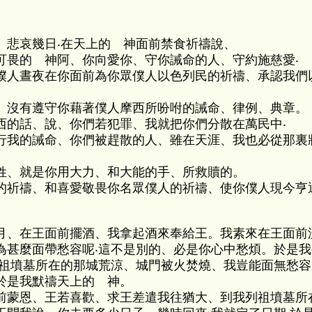
、悲哀幾日‧在天上的 神面前禁食祈禱說、
可畏的 神阿、你向愛你、守你誡命的人、守約施慈愛‧
僕人晝夜在你面前為你眾僕人以色列民的祈禱、承認我們
、沒有遵守你藉著僕人摩西所吩咐的誡命、律例、典章。
西的話、說、你們若犯罪、我就把你們分散在萬民中‧
行我的誡命、你們被趕散的人、雖在天涯、我也必從那裏
姓、就是你用大力、和大能的手、所救贖的。
的祈禱、和喜愛敬畏你名眾僕人的祈禱、使你僕人現今亨
月、在王面前擺酒、我拿起酒來奉給王。我素來在王面前
為甚麼面帶愁容呢‧這不是別的、必是你心中愁煩。於是
列祖墳墓所在的那城荒涼、城門被火焚燒、我豈能面無愁容
於是我默禱天上的 神。
前蒙恩、王若喜歡、求王差遣我往猶大、到我列祖墳墓所