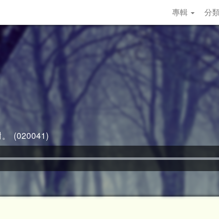
專輯
分
 (020041)