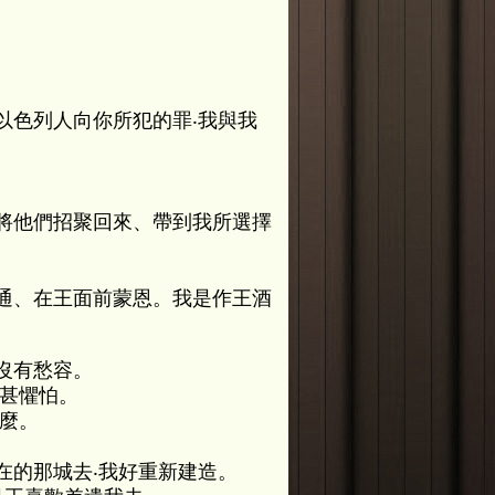
以色列人向你所犯的罪‧我與我
將他們招聚回來、帶到我所選擇
通、在王面前蒙恩。我是作王酒
沒有愁容。
我甚懼怕。
麼。
在的那城去‧我好重新建造。