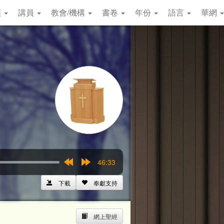
類
講員
教會/機構
書卷
年份
語言
華網
46:33
Rewind
Forward
15s
15s
下載
奉獻支持
網上聖經