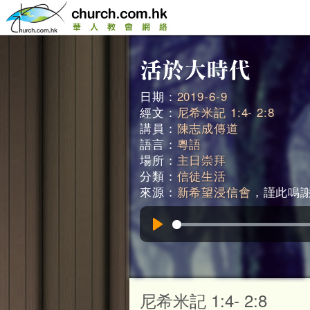
日期：
2019-6-9
經文：
尼希米記 1:4- 2:8
講員：
陳志成傳道
語言：
粵語
場所：
主日崇拜
分類：
信徒生活
來源：
新希望浸信會
，謹此鳴謝。
Play
尼希米記 1:4- 2:8