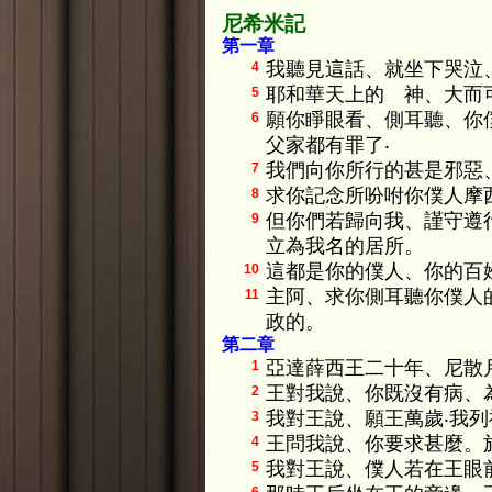
尼希米記
第一章
我聽見這話、就坐下哭泣
4
耶和華天上的 神、大而
5
願你睜眼看、側耳聽、你
6
父家都有罪了‧
我們向你所行的甚是邪惡
7
求你記念所吩咐你僕人摩
8
但你們若歸向我、謹守遵
9
立為我名的居所。
這都是你的僕人、你的百
10
主阿、求你側耳聽你僕人
11
政的。
第二章
亞達薛西王二十年、尼散
1
王對我說、你既沒有病、
2
我對王說、願王萬歲‧我
3
王問我說、你要求甚麼。
4
我對王說、僕人若在王眼
5