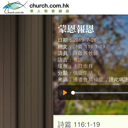
日期：
2019-7-28
經文：
詩篇 116:1-19
講員：
陳啟興牧師
語言：
粵語
場所：
主日崇拜
分類：
信徒生活
來源：
播道會窩福堂
，謹此鳴謝。
Play
詩篇 116:1-19