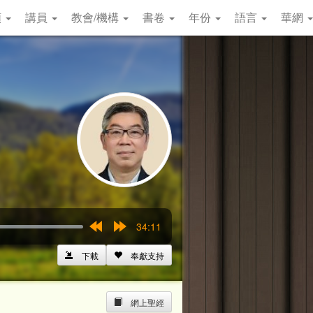
類
講員
教會/機構
書卷
年份
語言
華網
34:11
Rewind
Forward
15s
15s
下載
奉獻支持
網上聖經