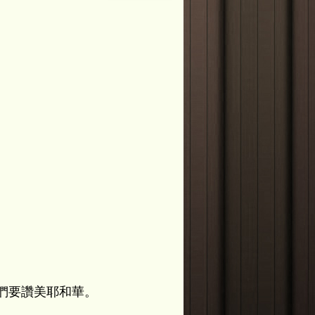
。
們要讚美耶和華。