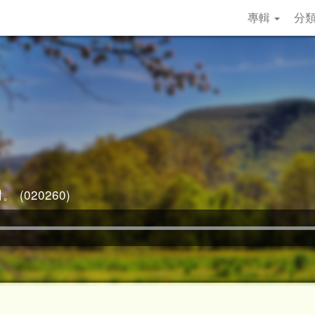
專輯
分
 (020260)