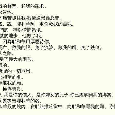
我的聲音、和我的懇求。
求告他。
的痛苦抓住我‧我遭遇患難愁苦。
名、說、耶和華阿、求你救我的靈魂。
我們的 神以憐憫為懷。
卑微的地步、他救了我。
、因為耶和華用厚恩待你。
死亡、救我的眼、免了流淚、救我的腳、免了跌倒。
人之路。
我受了極大的困苦。
謊的。
所賜的一切厚恩。
耶和華的名。
華還我的願。
、極為寶貴。
人‧我是你的僕人、是你婢女的兒子‧你已經解開我的綁索
又要求告耶和華的名。
和華殿的院內、在耶路撒冷當中、向耶和華還我的願。你