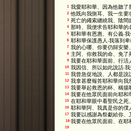
我愛耶和華、因為他聽了
1
他既向我側耳、我一生要
2
死亡的繩索纏繞我、陰間
3
那時、我便求告耶和華的
4
耶和華有恩惠、有公義‧
5
耶和華保護愚人‧我落到
6
我的心哪、你要仍歸安樂
7
主阿、你救我的命、免了
8
我要在耶和華面前、行活
9
我因信、所以如此說話‧
10
我曾急促地說、人都是說
11
我拿甚麼報答耶和華向我
12
我要舉起救恩的杯、稱揚
13
我要在他眾民面前向耶和
14
在耶和華眼中看聖民之死
15
耶和華阿、我真是你的僕
16
我要以感謝為祭獻給你、
17
我要在他眾民面前、在耶
18-
19