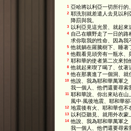
亞哈將以利亞一切所行的
1
耶洗別就差遣人去見以利
2
降罰與我。
以利亞見這光景、就起來
3
自己在曠野走了一日的路
4
求你取我的性命、因為我
他就躺在羅騰樹下、睡著
5
他觀看見頭旁有一瓶水、
6
耶和華的使者第二次來拍
7
他就起來喫了喝了、仗著
8
他在那裏進了一個洞、就
9
他說、我為耶和華萬軍之
10
我一個人、他們還要尋索
耶和華說、你出來站在山
11
風中‧風後地震、耶和華卻
地震後有火、耶和華也不在
12
以利亞聽見、就用外衣蒙
13
他說、我為耶和華萬軍之
14
我一個人、他們還要尋索