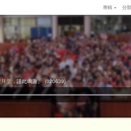
專輯
分
禮拜堂
，謹此鳴謝。 (020639)