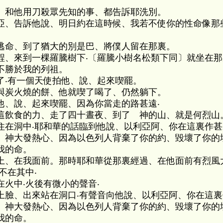
、和他用刀殺眾先知的事、都告訴耶洗別。
亞、告訴他說、明日約在這時候、我若不使你的性命像那
逃命、到了猶大的別是巴、將僕人留在那裏。
程、來到一棵羅騰樹下‧〔羅騰小樹名松類下同〕就坐在那
不勝於我的列祖。
了‧有一個天使拍他、說、起來喫罷。
與炭火燒的餅、他就喫了喝了、仍然躺下。
他、說、起來喫罷、因為你當走的路甚遠‧
這飲食的力、走了四十晝夜、到了 神的山、就是何烈山
住在洞中‧耶和華的話臨到他說、以利亞阿、你在這裏作甚
 神大發熱心、因為以色列人背棄了你的約、毀壞了你的
我的命。
上、在我面前。那時耶和華從那裏經過、在他面前有烈風
不在其中‧
火中‧火後有微小的聲音‧
上臉、出來站在洞口‧有聲音向他說、以利亞阿、你在這裏
 神大發熱心、因為以色列人背棄了你的約、毀壞了你的
我的命。