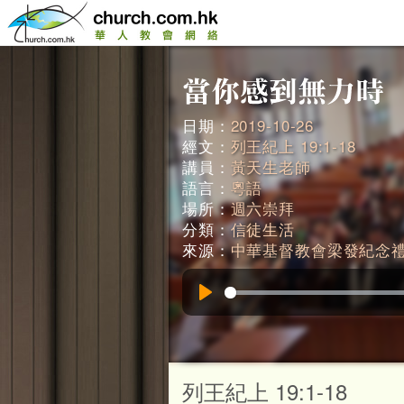
日期：
2019-10-26
經文：
列王紀上 19:1-18
講員：
黃天生老師
語言：
粵語
場所：
週六崇拜
分類：
信徒生活
來源：
中華基督教會梁發紀念
Play
列王紀上 19:1-18