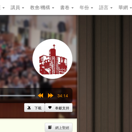
類
講員
教會/機構
書卷
年份
語言
華網
34:14
Rewind
Forward
15s
15s
下載
奉獻支持
網上聖經