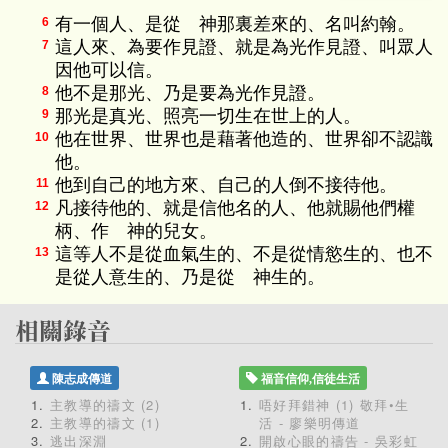
有一個人、是從 神那裏差來的、名叫約翰。
6
這人來、為要作見證、就是為光作見證、叫眾人
7
因他可以信。
他不是那光、乃是要為光作見證。
8
那光是真光、照亮一切生在世上的人。
9
他在世界、世界也是藉著他造的、世界卻不認識
10
他。
他到自己的地方來、自己的人倒不接待他。
11
凡接待他的、就是信他名的人、他就賜他們權
12
柄、作 神的兒女。
這等人不是從血氣生的、不是從情慾生的、也不
13
是從人意生的、乃是從 神生的。
陳志成傳道
福音信仰,信徒生活
主教導的禱文 (2)
唔好拜錯神 (1) 敬拜•生
主教導的禱文 (1)
活 - 廖樂明傳道
逃出深淵
開啟心眼的禱告 - 吳彩虹