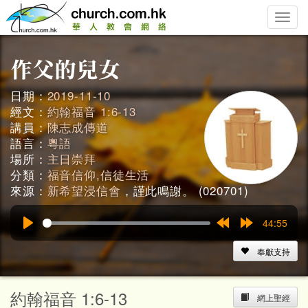
Toggle
naviga
日期：
2019-11-10
經文：
約翰福音 1:6-13
講員：
陳志成傳道
語言：
粵語
場所：
主日崇拜
分類：
福音信仰,信徒生活
來源：
新希望浸信會
，謹此鳴謝。 (020701)
44:55
Play
Rewind
Forward
15s
15s
奉獻支持
約翰福音 1:6-13
網上聖經