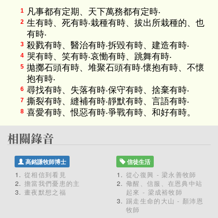
凡事都有定期、天下萬務都有定時‧
1
生有時、死有時‧栽種有時、拔出所栽種的、也
2
有時‧
殺戮有時、醫治有時‧拆毀有時、建造有時‧
3
哭有時、笑有時‧哀慟有時、跳舞有時‧
4
拋擲石頭有時、堆聚石頭有時‧懷抱有時、不懷
5
抱有時‧
尋找有時、失落有時‧保守有時、捨棄有時‧
6
撕裂有時、縫補有時‧靜默有時、言語有時‧
7
喜愛有時、恨惡有時‧爭戰有時、和好有時。
8
高銘謙牧師博士
信徒生活
從相信到看見
從心復興 - 梁永善牧師
擔當我們憂患的主
儆醒、信服、在恩典中站
畫夜默想之福
起來 - 梁成裕牧師
踢走生命的大山 - 顏沛恩
牧師