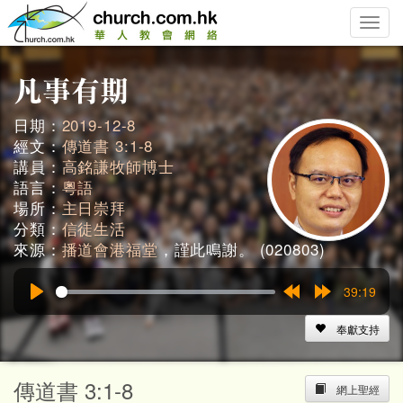
Toggle
naviga
日期：
2019-12-8
經文：
傳道書 3:1-8
講員：
高銘謙牧師博士
語言：
粵語
場所：
主日崇拜
分類：
信徒生活
來源：
播道會港福堂
，謹此鳴謝。 (020803)
39:19
Play
Rewind
Forward
15s
15s
奉獻支持
傳道書 3:1-8
網上聖經