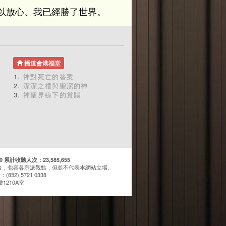
以放心、我已經勝了世界。
播道會港福堂
神對死亡的答案
潔潔之禮與聖潔的神
神聖界線下的賞賜
計收聽人次：23,585,655
台，包容各宗派觀點，但並不代表本網站立場。
(852) 5721 0338
1210A室