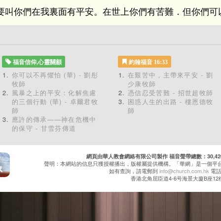
要叫你們在我裏面有平安。在世上你們有苦難．但你們可
福音信仰,心靈關顧
約翰福音 16:33
你可以不再懼怕 (華) - 劉彤
在艱苦中，主帶來平安 - 劉
牧師
少康牧師
風暴之上的平安：化解焦慮
憑信忍受苦難 - 招世超牧師
的三個行動 (華) - 卓爾君牧
困惑人生的出路 - 樓恩德牧
師
師
應許的傳承——神在危機中
的保守 - 甘雪芬傳道
網頁由華人教會網絡有限公司製作 福音聲帶總數：30,420 累
聲明：本網站的信息只獲授權播出，版權屬提供機構。「華網」是一個平
如有查詢，請電郵到
info@church.com.hk
電話：
香港北角屈臣道4-6号海景大廈B座12樓