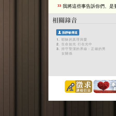
我將這些事告訴你們、是
33
孫靜敏傳道
耶穌的真理與愛
生命如光 行在光中
持守聖潔的界線：正確的男
女關係