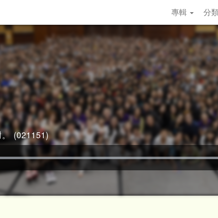
專輯
分
 (021151)