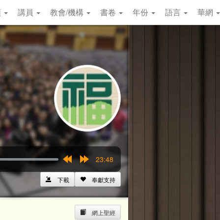
類
講員
教會/機構
書卷
年份
語言
華網
23:48
Rewind
Forward
15s
15s
下載
奉獻支持
網上聖經