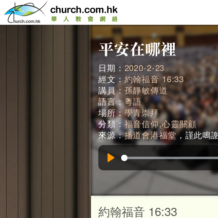
日期：
2020-2-23
經文：
約翰福音 16:33
講員：
孫靜敏傳道
語言：
粵語
場所：
學青崇拜
分類：
福音信仰,心靈關顧
來源：
播道會港福堂
，謹此鳴謝。
Play
約翰福音 16:33