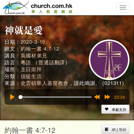
Toggle
naviga
日期：
2020-3-15
經文：
約翰一書 4:7-12
講員：
吳國材弟兄
語言：
粵語
（
普通話翻譯
）
場所：
主日崇拜
分類：
信徒生活
來源：
史雲頓華人基督教會
，謹此鳴謝。 (021311)
23:24
Play
Rewind
Forward
15s
15s
奉獻支持
約翰一書 4:7-12
網上聖經