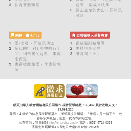
你為甚麼而活
起來 - 梁成裕牧師
踢走生命的大山 - 顏沛恩
牧師
約翰一書 4:7-12
史雲頓華人基督教會
愛•出發 - 郭建恩傳道
從躲避到被引導
多代同行 (1) 與神同行 I
主裡得享安息
又回到最初的起點 - 李觀
誰是我「王」
南傳道
應當彼此相愛 - 李應新牧
師
網頁由華人教會網絡有限公司製作 福音聲帶總數：30,432 累計收聽人次：
23,591,220
聲明：本網站的信息只獲授權播出，版權屬提供機構。「華網」是一個平台，包
容各宗派觀點，但並不代表本網站立場。
如有查詢，請電郵到
info@church.com.hk
電話：(852) 5721 0338
香港北角屈臣道4-6号海景大廈B座12樓1210A室