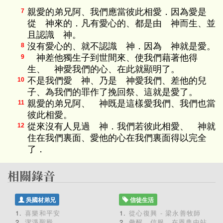
親愛的弟兄阿、我們應當彼此相愛．因為愛是
7
從 神來的．凡有愛心的、都是由 神而生、並
且認識 神。
沒有愛心的、就不認識 神．因為 神就是愛。
8
神差他獨生子到世間來、使我們藉著他得
9
生、 神愛我們的心、在此就顯明了。
不是我們愛 神、乃是 神愛我們、差他的兒
10
子、為我們的罪作了挽回祭、這就是愛了。
親愛的弟兄阿、 神既是這樣愛我們、我們也當
11
彼此相愛。
從來沒有人見過 神．我們若彼此相愛、 神就
12
住在我們裏面、愛他的心在我們裏面得以完全
了．
吳國材弟兄
信徒生活
喜樂和平安
從心復興 - 梁永善牧師
潔淨聖殿
儆醒、信服、在恩典中站