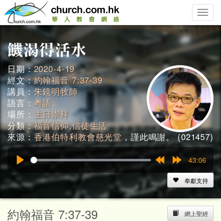
Toggle
naviga
日期：
2020-4-19
經文：
約翰福音 7:37-39
講員：
朱鏡明牧師
語言：
粵語
場所：
主日崇拜
分類：
福音信仰,信徒生活
來源：
香港伯特利教會慈光堂
，謹此鳴謝。 (021457)
43:06
Play
Rewind
Forward
15s
15s
奉獻支持
約翰福音 7:37-39
網上聖經