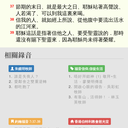
節期的末日、就是最大之日、耶穌站著高聲說、
37
人若渴了、可以到我這裏來喝。
信我的人、就如經上所說、從他腹中要流出活水
38
的江河來。
耶穌這話是指著信他之人、要受聖靈說的．那時
39
還沒有賜下聖靈來．因為耶穌尚未得著榮耀。
朱鏡明牧師
福音信仰,信徒生活
誰是失喪人？
唔好拜錯神 (1) 敬拜•生
愛鄰舍之雙重逆轉
活 - 廖樂明傳道
都吃飽了
開啟心眼的禱告 - 吳彩虹
牧師
有靠山，活得帥！ - 林玉
英牧師
約翰福音 7:37-39
香港伯特利教會慈光堂