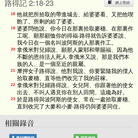
路得記 2:18-23
網上聖經
他就把所拾取的帶進城去、給婆婆看、又把他喫
18
飽了、所剩的給了婆婆。
婆婆問他說、你今日在那裏拾取麥穗、在那裏作
19
工呢、願那顧恤你的得福‧路得就告訴婆婆說、
我今日在一個名叫波阿斯的人那裏作工。
拿俄米對兒婦說、願那人蒙耶和華賜福、因為他
20
不斷的恩待活人死人‧拿俄米又說、那是我們本
族的人、是一個至近的親屬。
摩押女子路得說、他對我說、你要緊隨我的僕人
21
拾取麥穗、直等他們收完了我的莊稼。
拿俄米對兒婦路得說、女兒阿、你跟著他的使女
22
出去、不叫人遇見你在別人田間、這纔為好。
於是路得與波阿斯的使女、常在一處拾取麥穗、
23
直到收完了大麥和小麥‧路得仍與婆婆同住。