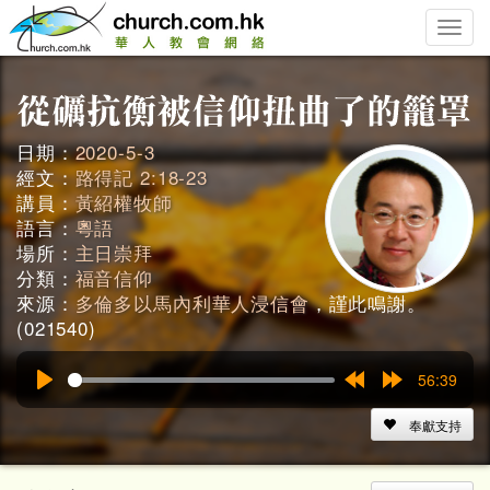
Toggle
naviga
日期：
2020-5-3
經文：
路得記 2:18-23
講員：
黃紹權牧師
語言：
粵語
場所：
主日崇拜
分類：
福音信仰
來源：
多倫多以馬內利華人浸信會
，謹此鳴謝。
(021540)
56:39
Play
Rewind
Forward
15s
15s
奉獻支持