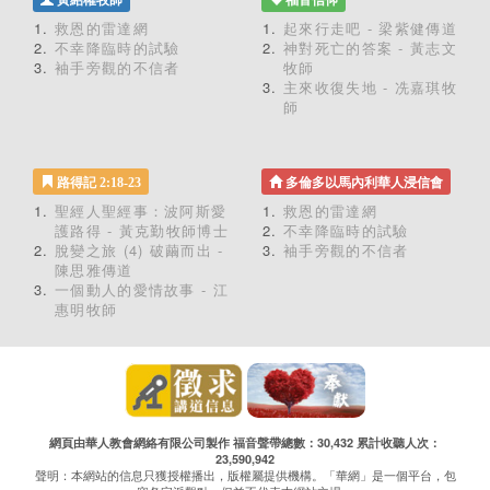
黃紹權牧師
福音信仰
救恩的雷達網
起來行走吧 - 梁紫健傳道
不幸降臨時的試驗
神對死亡的答案 - 黃志文
袖手旁觀的不信者
牧師
主來收復失地 - 冼嘉琪牧
師
路得記 2:18-23
多倫多以馬內利華人浸信會
聖經人聖經事：波阿斯愛
救恩的雷達網
護路得 - 黃克勤牧師博士
不幸降臨時的試驗
脫變之旅 (4) 破繭而出 -
袖手旁觀的不信者
陳思雅傳道
一個動人的愛情故事 - 江
惠明牧師
網頁由華人教會網絡有限公司製作 福音聲帶總數：30,432 累計收聽人次：
23,590,942
聲明：本網站的信息只獲授權播出，版權屬提供機構。「華網」是一個平台，包