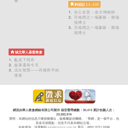
秘
約伯記 1:1- 2:13
全心全意 - 俞大鳴牧師
天地間之一場豪賭 - 鄧瑞
強博士
天地間之一場豪賭 - 鄧瑞
強博士
城北華人基督教會
亂流下同舟
趁著還有今天
活出智慧——作個和平的
使者
網頁由華人教會網絡有限公司製作 福音聲帶總數：30,413 累計收聽人次：
23,582,916
聲明：本網站的信息只獲授權播出，版權屬提供機構。「華網」是一個平台，包
容各宗派觀點，但並不代表本網站立場。
如有查詢，請電郵到
info@church.com.hk
電話：(852) 5721 0338