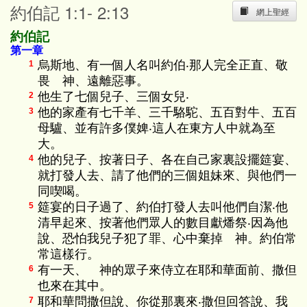
約伯記 1:1- 2:13
網上聖經
約伯記
第一章
烏斯地、有一個人名叫約伯‧那人完全正直、敬
1
畏 神、遠離惡事。
他生了七個兒子、三個女兒‧
2
他的家產有七千羊、三千駱駝、五百對牛、五百
3
母驢、並有許多僕婢‧這人在東方人中就為至
大。
他的兒子、按著日子、各在自己家裏設擺筵宴、
4
就打發人去、請了他們的三個姐妹來、與他們一
同喫喝。
筵宴的日子過了、約伯打發人去叫他們自潔‧他
5
清早起來、按著他們眾人的數目獻燔祭‧因為他
說、恐怕我兒子犯了罪、心中棄掉 神。約伯常
常這樣行。
有一天、 神的眾子來侍立在耶和華面前、撒但
6
也來在其中。
耶和華問撒但說、你從那裏來‧撒但回答說、我
7