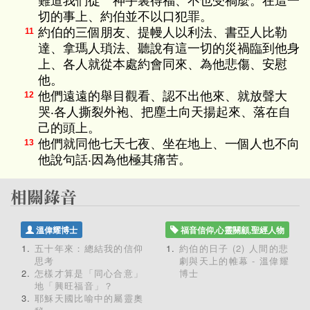
難道我們從 神手裏得福、不也受禍麼。在這一
切的事上、約伯並不以口犯罪。
約伯的三個朋友、提幔人以利法、書亞人比勒
11
達、拿瑪人瑣法、聽說有這一切的災禍臨到他身
上、各人就從本處約會同來、為他悲傷、安慰
他。
他們遠遠的舉目觀看、認不出他來、就放聲大
12
哭‧各人撕裂外袍、把塵土向天揚起來、落在自
己的頭上。
他們就同他七天七夜、坐在地上、一個人也不向
13
他說句話‧因為他極其痛苦。
溫偉耀博士
福音信仰,心靈關顧,聖經人物
五十年來：總結我的信仰
約伯的日子 (2) 人間的悲
思考
劇與天上的帷幕 - 溫偉耀
怎樣才算是「同心合意」
博士
地「興旺福音」？
耶穌天國比喻中的屬靈奧