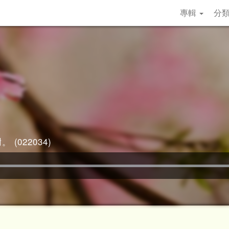
專輯
分
 (022034)