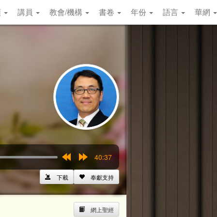
類
講員
教會/機構
書卷
年份
語言
華網
40:37
Rewind
Forward
15s
15s
下載
奉獻支持
網上聖經