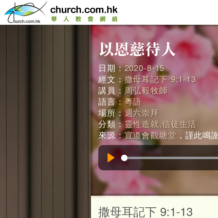
日期：
2020-8-15
經文：
撒母耳記下 9:1-13
講員：
周弘毅牧師
語言：
粵語
場所：
週六崇拜
分類：
靈性造就,信徒生活
來源：
宣道會觀塘堂
，謹此鳴謝。
Play
撒母耳記下 9:1-13