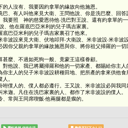
下的人沒有、我要因約拿單的緣故向他施恩。
洗巴、有人叫他來見大衛、王問他說、你是洗巴麼、回答
、我要照 神的慈愛恩待他‧洗巴對王說、還有約拿單的
王說、他在羅底巴亞米利的兒子瑪吉家裏。
羅底巴亞米利的兒子瑪吉家裏召了他來。
米非波設來見大衛、伏地叩拜‧大衛說、米非波設‧米非波
必因你父親約拿單的緣故施恩與你、將你祖父掃羅的一切
算甚麼、不過如死狗一般、竟蒙王這樣眷顧。
、對他說、我已將屬掃羅和他的一切家產、都賜給你主人
為你主人的兒子米非波設耕種田地、把所產的拿來供他食
僕人。
吩咐僕人的、僕人都必遵行。王又說、米非波設必與我同
叫米迦。凡住在洗巴家裏的人、都作了米非波設的僕人。
冷、常與王同席喫飯‧他兩腿都是瘸的。