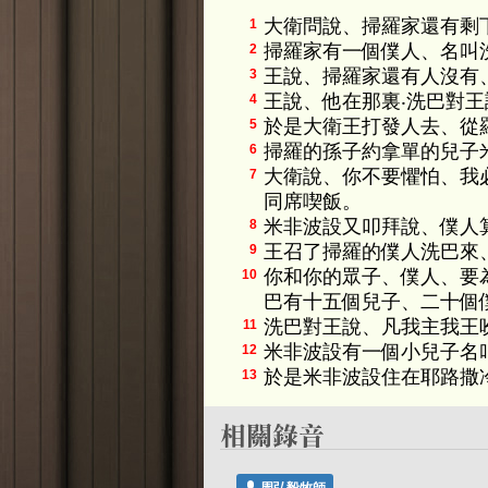
大衛問說、掃羅家還有剩
1
掃羅家有一個僕人、名叫
2
王說、掃羅家還有人沒有
3
王說、他在那裏‧洗巴對
4
於是大衛王打發人去、從
5
掃羅的孫子約拿單的兒子
6
大衛說、你不要懼怕、我
7
同席喫飯。
米非波設又叩拜說、僕人
8
王召了掃羅的僕人洗巴來
9
你和你的眾子、僕人、要
10
巴有十五個兒子、二十個
洗巴對王說、凡我主我王
11
米非波設有一個小兒子名
12
於是米非波設住在耶路撒
13