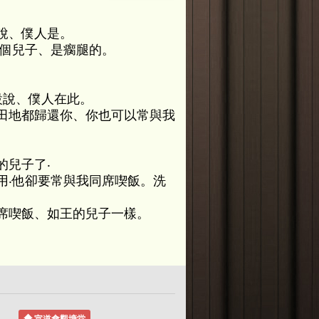
說、僕人是。
一個兒子、是瘸腿的。
設說、僕人在此。
田地都歸還你、你也可以常與我
的兒子了‧
用‧他卻要常與我同席喫飯。洗
席喫飯、如王的兒子一樣。