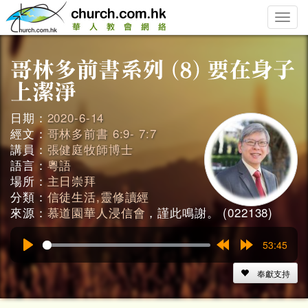
Toggle
naviga
日期：
2020-6-14
經文：
哥林多前書 6:9- 7:7
講員：
張健庭牧師博士
語言：
粵語
場所：
主日崇拜
分類：
信徒生活,靈修讀經
來源：
慕道園華人浸信會
，謹此鳴謝。 (022138)
53:45
Play
Rewind
Forward
15s
15s
奉獻支持