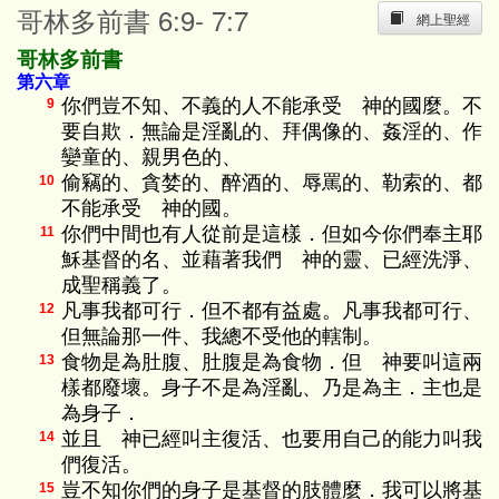
哥林多前書 6:9- 7:7
網上聖經
哥林多前書
第六章
你們豈不知、不義的人不能承受 神的國麼。不
9
要自欺．無論是淫亂的、拜偶像的、姦淫的、作
孌童的、親男色的、
偷竊的、貪婪的、醉酒的、辱罵的、勒索的、都
10
不能承受 神的國。
你們中間也有人從前是這樣．但如今你們奉主耶
11
穌基督的名、並藉著我們 神的靈、已經洗淨、
成聖稱義了。
凡事我都可行．但不都有益處。凡事我都可行、
12
但無論那一件、我總不受他的轄制。
食物是為肚腹、肚腹是為食物．但 神要叫這兩
13
樣都廢壞。身子不是為淫亂、乃是為主．主也是
為身子．
並且 神已經叫主復活、也要用自己的能力叫我
14
們復活。
豈不知你們的身子是基督的肢體麼．我可以將基
15