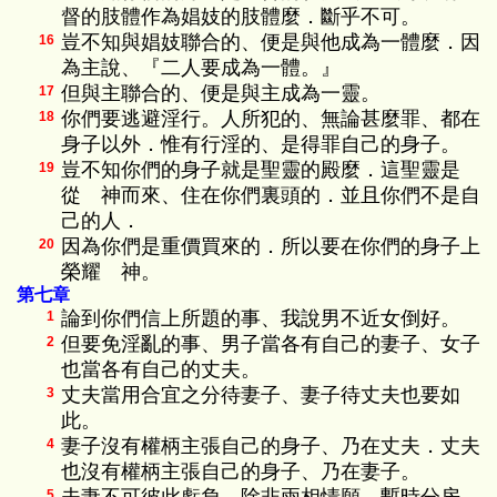
督的肢體作為娼妓的肢體麼．斷乎不可。
豈不知與娼妓聯合的、便是與他成為一體麼．因
16
為主說、『二人要成為一體。』
但與主聯合的、便是與主成為一靈。
17
你們要逃避淫行。人所犯的、無論甚麼罪、都在
18
身子以外．惟有行淫的、是得罪自己的身子。
豈不知你們的身子就是聖靈的殿麼．這聖靈是
19
從 神而來、住在你們裏頭的．並且你們不是自
己的人．
因為你們是重價買來的．所以要在你們的身子上
20
榮耀 神。
第七章
論到你們信上所題的事、我說男不近女倒好。
1
但要免淫亂的事、男子當各有自己的妻子、女子
2
也當各有自己的丈夫。
丈夫當用合宜之分待妻子、妻子待丈夫也要如
3
此。
妻子沒有權柄主張自己的身子、乃在丈夫．丈夫
4
也沒有權柄主張自己的身子、乃在妻子。
5