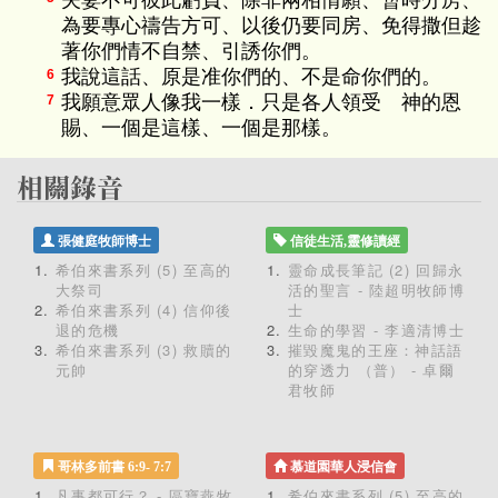
夫妻不可彼此虧負、除非兩相情願、暫時分房、
為要專心禱告方可、以後仍要同房、免得撒但趁
著你們情不自禁、引誘你們。
我說這話、原是准你們的、不是命你們的。
6
我願意眾人像我一樣．只是各人領受 神的恩
7
賜、一個是這樣、一個是那樣。
張健庭牧師博士
信徒生活,靈修讀經
希伯來書系列 (5) 至高的
靈命成長筆記 (2) 回歸永
大祭司
活的聖言 - 陸超明牧師博
希伯來書系列 (4) 信仰後
士
退的危機
生命的學習 - 李適清博士
希伯來書系列 (3) 救贖的
摧毀魔鬼的王座：神話語
元帥
的穿透力 （普） - 卓爾
君牧師
哥林多前書 6:9- 7:7
慕道園華人浸信會
凡事都可行？ - 區寶燕牧
希伯來書系列 (5) 至高的