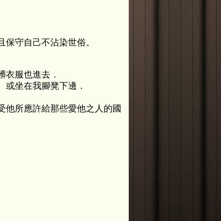
且保守自己不沾染世俗。
髒衣服也進去．
、或坐在我腳凳下邊．
受他所應許給那些愛他之人的國
。