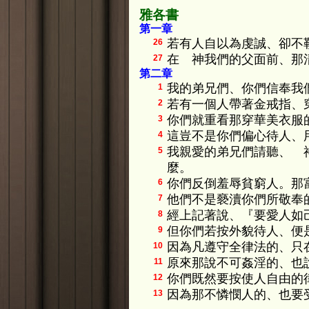
雅各書
第一章
若有人自以為虔誠、卻不
26
在 神我們的父面前、那
27
第二章
我的弟兄們、你們信奉我
1
若有一個人帶著金戒指、
2
你們就重看那穿華美衣服
3
這豈不是你們偏心待人、
4
我親愛的弟兄們請聽、 
5
麼。
你們反倒羞辱貧窮人。那
6
他們不是褻瀆你們所敬奉
7
經上記著說、『要愛人如
8
但你們若按外貌待人、便
9
因為凡遵守全律法的、只
10
原來那說不可姦淫的、也
11
你們既然要按使人自由的
12
因為那不憐憫人的、也要
13