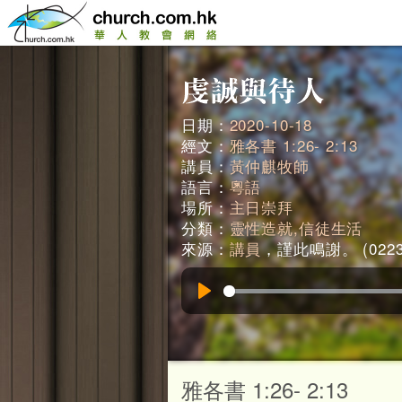
日期：
2020-10-18
經文：
雅各書 1:26- 2:13
講員：
黃仲麒牧師
語言：
粵語
場所：
主日崇拜
分類：
靈性造就,信徒生活
來源：
講員
，謹此鳴謝。 (0223
Play
雅各書 1:26- 2:13