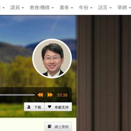
類
講員
教會/機構
書卷
年份
語言
華網
33:38
Rewind
Forward
15s
15s
下載
奉獻支持
網上聖經