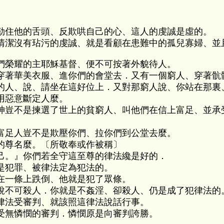
勒住他的舌頭、反欺哄自己的心、這人的虔誠是虛的。
清潔沒有玷污的虔誠、就是看顧在患難中的孤兒寡婦、並
們榮耀的主耶穌基督、便不可按著外貌待人。
穿著華美衣服、進你們的會堂去．又有一個窮人、穿著骯
的人、說、請坐在這好位上．又對那窮人說、你站在那裏
用惡意斷定人麼。
神豈不是揀選了世上的貧窮人、叫他們在信上富足、並承
富足人豈不是欺壓你們、拉你們到公堂去麼。
的尊名麼。〔所敬奉或作被稱〕
己。』你們若全守這至尊的律法纔是好的．
是犯罪、被律法定為犯法的。
在一條上跌倒、他就是犯了眾條。
說不可殺人．你就是不姦淫、卻殺人、仍是成了犯律法的
律法受審判、就該照這律法說話行事。
受無憐憫的審判．憐憫原是向審判誇勝。