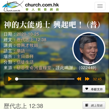
Toggle
naviga
日期：
2020-10-25
經文：
歷代志上 12:38
講員：
曾興才牧師
語言：
華語
場所：
主日崇拜
分類：
信徒生活
來源：
矽谷生命河靈糧堂
，謹此鳴謝。 (022449)
32:45
Play
Rewind
Forward
15s
15s
奉獻支持
歷代志上 12:38
網上聖經