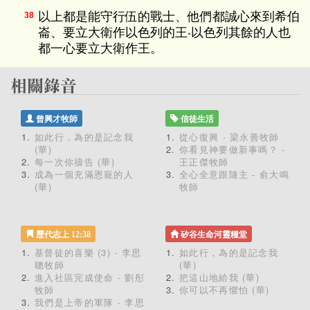
以上都是能守行伍的戰士、他們都誠心來到希伯
38
崙、要立大衛作以色列的王‧以色列其餘的人也
都一心要立大衛作王。
曾興才牧師
信徒生活
如此行，為的是記念我
從心復興 - 梁永善牧師
(華)
你看見神要做新事嗎？ -
每一次你禱告 (華)
王正傑牧師
成為一個充滿恩寵的人
全心全意跟隨主 - 俞大鳴
(華)
牧師
歷代志上 12:38
矽谷生命河靈糧堂
基督徒的喜樂 (3) - 李思
如此行，為的是記念我
聰牧師
(華)
進入社區完成使命 - 劉彤
把這山地給我 (華)
牧師
你可以不再懼怕 (華)
我們是上帝的軍隊 - 李思