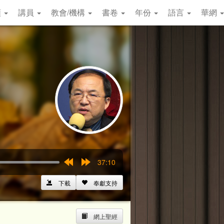
類
講員
教會/機構
書卷
年份
語言
華網
37:10
Rewind
Forward
15s
15s
下載
奉獻支持
網上聖經