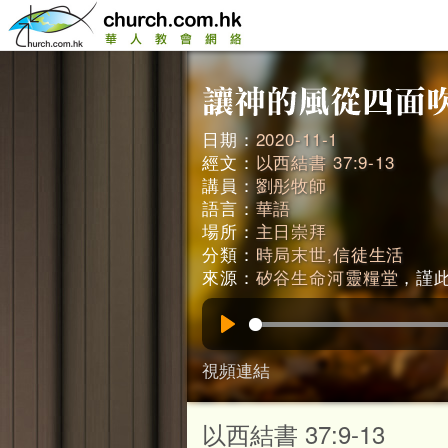
日期：
2020-11-1
經文：
以西結書 37:9-13
講員：
劉彤牧師
語言：
華語
場所：
主日崇拜
分類：
時局末世,信徒生活
來源：
矽谷生命河靈糧堂
，謹此鳴
Play
視頻連結
以西結書 37:9-13