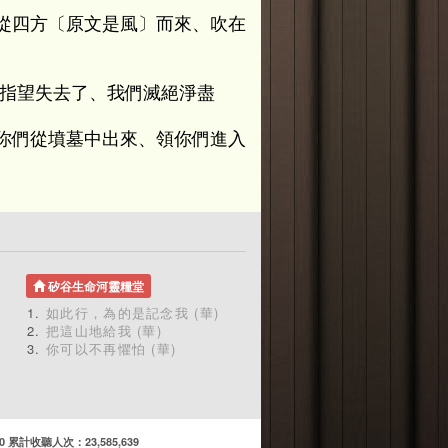
從四方〔原文是風〕而來、吹在
。
的指望失去了、我們滅絕淨盡
你們從墳墓中出來、領你們進入
矽谷生命河靈糧堂
如此行，為的是記念我 (華)
把這山地給我 (華)
你可以不再懼怕 (華)
計收聽人次：23,585,639