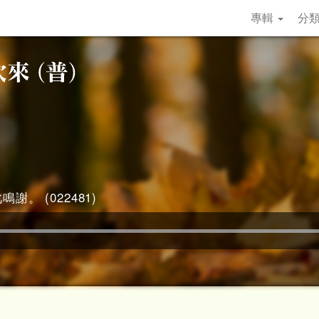
專輯
分
謝。 (022481)