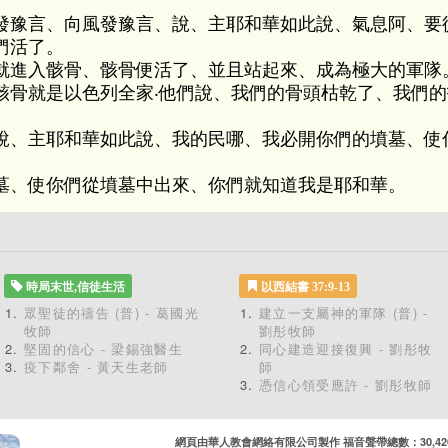
發豫言、向風發豫言、說、主耶和華如此說、氣息阿、要
們活了。
就進入骸骨、骸骨便活了、並且站起來、成為極大的軍隊
骸骨就是以色列全家‧他們說、我們的骨頭枯乾了、我們
說、主耶和華如此說、我的民哪、我必開你們的墳墓、使
墓、使你們從墳墓中出來、你們就知道我是耶和華。
時局末世,信徒生活
以西結書 37:9-13
眾聖徒的禱告 (普) - 葛國光
建立一支屬神的軍隊 (普) -
牧師
劉彤牧師
堅固的信心 - 梁錫強醫生
同心建造迎接復興 - 劉彤牧
疫下鄰舍 - 黃天生老師
師
憑信心領受應許 - 劉彤牧師
網頁由華人教會網絡有限公司製作 福音聲帶總數：30,420 累