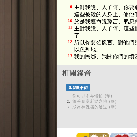
主對我說、人子阿、你要
9
這些被殺的人身上、使他
於是我遵命說豫言、氣息
10
主對我說、人子阿、這些
11
了。
所以你要發豫言、對他們
12
以色列地。
我的民哪、我開你們的墳
13
劉彤牧師
你可以不再懼怕 (華)
得著腳掌所踏之地 (華)
成為神祝福的通道 (華)