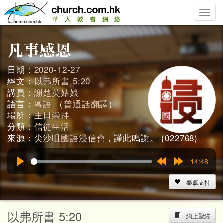
Toggle
naviga
日期：
2020-12-27
經文：
以弗所書 5:20
講員：
謝楚英姑娘
語言：
粵語
（
普通話翻譯
）
場所：
主日崇拜
分類：
信徒生活
來源：
尖沙咀國語浸信會
，謹此鳴謝。 (022768)
14:48
Play
Rewind
Forward
15s
15s
奉獻支持
以弗所書 5:20
網上聖經