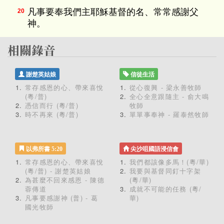
凡事要奉我們主耶穌基督的名、常常感謝父
20
神。
謝楚英姑娘
信徒生活
常存感恩的心、帶來喜悅
從心復興 - 梁永善牧師
(粵/普)
全心全意跟隨主 - 俞大鳴
憑信而行 (粵/普)
牧師
時不再來 (粵/普)
單單事奉神 - 羅泰然牧師
以弗所書 5:20
尖沙咀國語浸信會
常存感恩的心、帶來喜悅
我們都該像多馬！(粵/華)
(粵/普) - 謝楚英姑娘
我要與基督同釘十字架
為甚麼不回來感恩 - 陳德
(粵/華)
蓉傳道
成就不可能的任務 (粵/
凡事要感謝神 (普) - 葛
華)
國光牧師