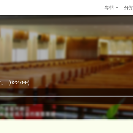
專輯
分
 (022799)