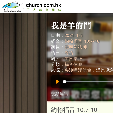
日期：
2021-1-3
經文：
約翰福音 10:7-10
講員：
羅泰然牧師
語言：
粵語
場所：
主日崇拜
分類：
福音信仰
來源：
尖沙嘴浸信會
，謹此鳴謝。
Play
視頻連結
約翰福音 10:7-10