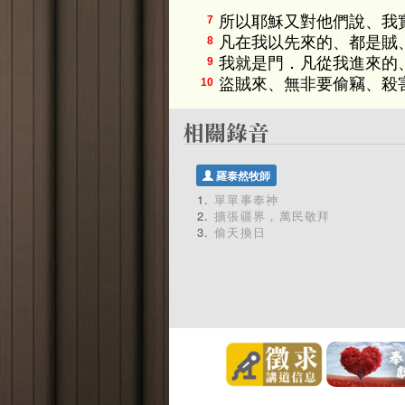
所以耶穌又對他們說、我
7
凡在我以先來的、都是賊
8
我就是門．凡從我進來的
9
盜賊來、無非要偷竊、殺
10
羅泰然牧師
單單事奉神
擴張疆界，萬民敬拜
偷天換日