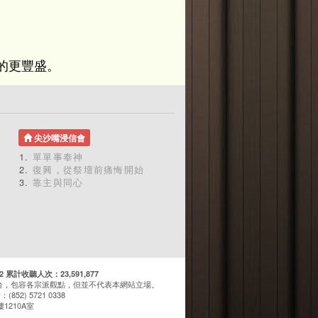
的更豐盛。
尖沙嘴浸信會
單單事奉神
復興，從祭壇前痛悔開始
靠主與同心
計收聽人次：23,591,877
台，包容各宗派觀點，但並不代表本網站立場。
(852) 5721 0338
1210A室