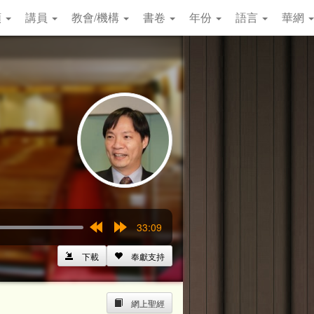
類
講員
教會/機構
書卷
年份
語言
華網
33:09
Rewind
Forward
15s
15s
下載
奉獻支持
網上聖經