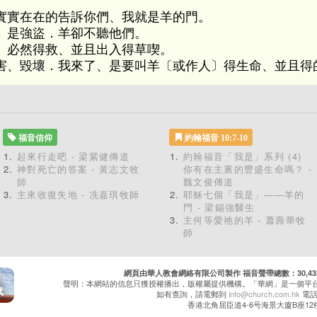
實實在在的告訴你們、我就是羊的門。
、是強盜．羊卻不聽他們。
、必然得救、並且出入得草喫。
害、毀壞．我來了、是要叫羊〔或作人〕得生命、並且得
福音信仰
約翰福音 10:7-10
起來行走吧 - 梁紫健傳道
約翰福音「我是」系列 (4)
神對死亡的答案 - 黃志文牧
你有在主裏的豐盛生命嗎？ -
師
魏文俊傳道
主來收復失地 - 冼嘉琪牧師
耶穌七個「我是」——羊的
門 - 梁錫強醫生
主何等愛祂的羊 - 蕭壽華牧
師
網頁由華人教會網絡有限公司製作 福音聲帶總數：30,432 累
聲明：本網站的信息只獲授權播出，版權屬提供機構。「華網」是一個平
如有查詢，請電郵到
info@church.com.hk
電話：
香港北角屈臣道4-6号海景大廈B座12樓