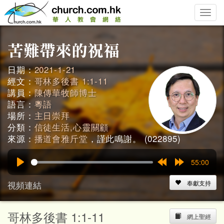
Toggle
naviga
日期：
2021-1-21
經文：
哥林多後書 1:1-11
講員：
陳傳華牧師博士
語言：
粵語
場所：
主日崇拜
分類：
信徒生活,心靈關顧
來源：
播道會雅斤堂
，謹此鳴謝。 (022895)
55:00
Play
Rewind
Forward
15s
15s
視頻連結
奉獻支持
哥林多後書 1:1-11
網上聖經