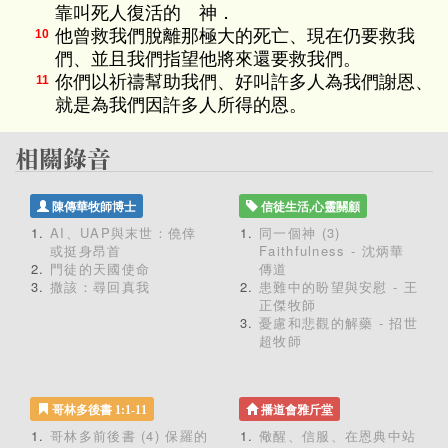
靠叫死人復活的 神．
他曾救我們脫離那極大的死亡、現在仍要救我
10
們、並且我們指望他將來還要救我們。
你們以祈禱幫助我們、好叫許多人為我們謝恩、
11
就是為我們因許多人所得的恩。
陳傳華牧師博士
信徒生活,心靈關顧
AI、UAP與末世：僥倖
同一個神 (3)
或挺身昂首
Faithfulness - 沈炳華
門徒的天國使命
傳道
撒該：尋回真我
患難中的盼望與安慰 - 王
正傑牧師
憂慮和悲觀的解藥 - 招世
超牧師
哥林多後書 1:1-11
播道會雅斤堂
哥林多前後書 (4) 保羅的
儆醒、信服、在恩典中站