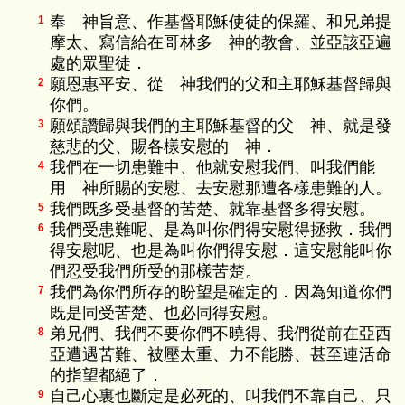
奉 神旨意、作基督耶穌使徒的保羅、和兄弟提
1
摩太、寫信給在哥林多 神的教會、並亞該亞遍
處的眾聖徒．
願恩惠平安、從 神我們的父和主耶穌基督歸與
2
你們。
願頌讚歸與我們的主耶穌基督的父 神、就是發
3
慈悲的父、賜各樣安慰的 神．
我們在一切患難中、他就安慰我們、叫我們能
4
用 神所賜的安慰、去安慰那遭各樣患難的人。
我們既多受基督的苦楚、就靠基督多得安慰。
5
我們受患難呢、是為叫你們得安慰得拯救．我們
6
得安慰呢、也是為叫你們得安慰．這安慰能叫你
們忍受我們所受的那樣苦楚。
我們為你們所存的盼望是確定的．因為知道你們
7
既是同受苦楚、也必同得安慰。
弟兄們、我們不要你們不曉得、我們從前在亞西
8
亞遭遇苦難、被壓太重、力不能勝、甚至連活命
的指望都絕了．
自己心裏也斷定是必死的、叫我們不靠自己、只
9