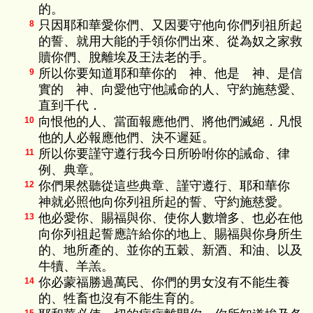
的。
只因耶和華愛你們、又因要守他向你們列祖所起
8
的誓、就用大能的手領你們出來、從為奴之家救
贖你們、脫離埃及王法老的手。
所以你要知道耶和華你的 神、他是 神、是信
9
實的 神、向愛他守他誡命的人、守約施慈愛、
直到千代．
向恨他的人、當面報應他們、將他們滅絕．凡恨
10
他的人必報應他們、決不遲延。
所以你要謹守遵行我今日所吩咐你的誡命、律
11
例、典章。
你們果然聽從這些典章、謹守遵行、耶和華你
12
神就必照他向你列祖所起的誓、守約施慈愛。
他必愛你、賜福與你、使你人數增多、也必在他
13
向你列祖起誓應許給你的地上、賜福與你身所生
的、地所產的、並你的五穀、新酒、和油、以及
牛犢、羊羔。
你必蒙福勝過萬民、你們的男女沒有不能生養
14
的、牲畜也沒有不能生育的。