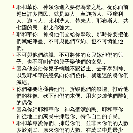
耶和華你 神領你進入要得為業之地、從你面前
1
趕出許多國民、就是赫人、革迦撒人、亞摩利
人、迦南人、比利洗人、希未人、耶布斯人、共
七國的民、都比你強大。
耶和華你 神將他們交給你擊殺、那時你要把他
2
們滅絕淨盡、不可與他們立約、也不可憐恤他
們。
不可與他們結親、不可將你的女兒嫁他們的兒
3
子、也不可叫你的兒子娶他們的女兒．
因為他必使你兒子轉離不跟從主、去事奉別神、
4
以致耶和華的怒氣向你們發作、就速速的將你們
滅絕。
你們卻要這樣待他們、拆毀他們的祭壇、打碎他
5
們的柱像、砍下他們的木偶、用火焚燒他們雕刻
的偶像。
因為你歸耶和華你 神為聖潔的民、耶和華你
6
神從地上的萬民中揀選你、特作自己的子民。
耶和華專愛你們、揀選你們、並非因你們的人數
7
多於別民、原來你們的人數、在萬民中是最少