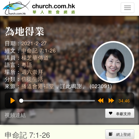
Toggle
naviga
日期：
2021-2-27
經文：
申命記 7:1-26
講員：
楊芝華傳道
語言：
粵語
場所：
週六崇拜
分類：
信徒生活
來源：
播道會港福堂
，謹此鳴謝。 (023091)
34:46
Play
Rewind
Forward
15s
15s
視頻連結
奉獻支持
申命記 7:1-26
網上聖經