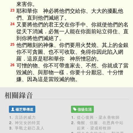
來害你。
耶和華你 神必將他們交給你、大大的擾亂他
23
們、直到他們滅絕了。
又要將他們的君王交在你手中、你就使他們的名
24
從天下消滅．必無一人能在你面前站立得住、直
到你將他們滅絕了。
他們雕刻的神像、你們要用火焚燒、其上的金銀
25
你不可貪圖、也不可收取、免得你因此陷入網
羅．這原是耶和華你 神所憎惡的。
可憎的物、你不可帶進家去、不然、你就成了當
26
毀滅的、與那物一樣．你要十分厭惡、十分憎
嫌、因為這是當毀滅的物。
楊芝華傳道
信徒生活
言語的威力
從心復興 - 梁永善牧師
神兒女的特質
儆醒、信服、在恩典中站
爭戰之顧己及人
起來 - 梁成裕牧師