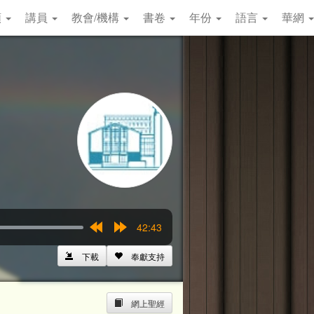
類
講員
教會/機構
書卷
年份
語言
華網
42:43
Rewind
Forward
15s
15s
下載
奉獻支持
網上聖經