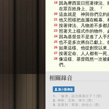
因為摩西當日照著律法、
19
在眾百姓身上、說、『
這血就是 神與你們立約
20
他又照樣把血灑在帳幕、
21
按著律法、凡物差不多都
22
照著天上樣式作的物件、
23
因為基督並不是進了人手
24
也不是多次將自己獻上、
25
如果這樣、他從創世以來
26
按著定命、人人都有一死
27
像這樣、基督既然一次被
28
們。
葉小賢傳道
「倫漂」該怎樣過日子？(普)
神助、互助、神力 (普)
當看到「異類」的信心 (普)