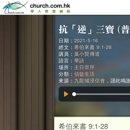
日期：
2021-5-16
經文：
希伯來書 9:1-28
講員：
葉小賢傳道
語言：
華語
場所：
主日崇拜
分類：
信徒生活
來源：
九龍城浸信會
，謹此鳴謝。
Play
希伯來書 9:1-28