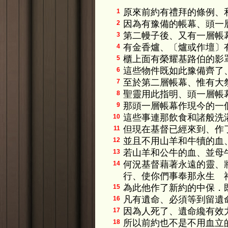
原來前約有禮拜的條例、
1
因為有豫備的帳幕、頭一
2
第二幔子後、又有一層帳
3
有金香爐、〔爐或作壇〕
4
櫃上面有榮耀基路伯的影
5
這些物件既如此豫備齊了
6
至於第二層帳幕、惟有大
7
聖靈用此指明、頭一層帳
8
那頭一層帳幕作現今的一
9
這些事連那飲食和諸般洗
10
但現在基督已經來到、作
11
並且不用山羊和牛犢的血
12
若山羊和公牛的血、並母
13
何況基督藉著永遠的靈、
14
行、使你們事奉那永生 
為此他作了新約的中保．
15
凡有遺命、必須等到留遺
16
因為人死了、遺命纔有效
17
所以前約也不是不用血立
18