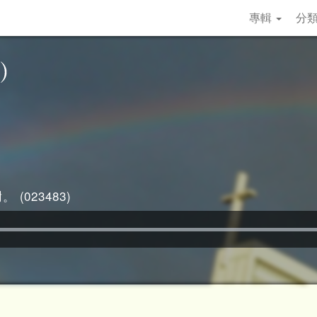
專輯
分
 (023483)