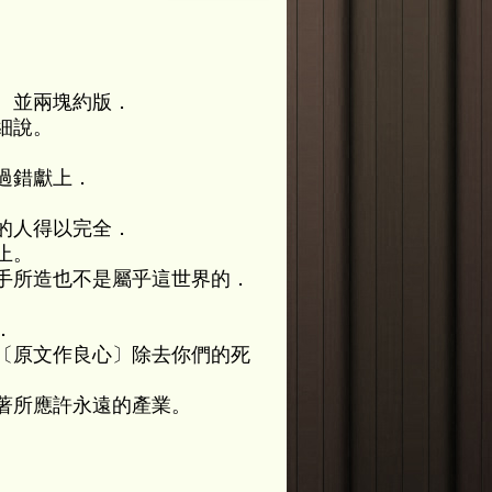
、並兩塊約版．
細說。
過錯獻上．
的人得以完全．
止。
手所造也不是屬乎這世界的．
．
〔原文作良心〕除去你們的死
著所應許永遠的產業。