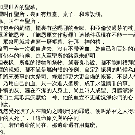
和屬世界的聖幕。
層叫作聖所．裏面有燈臺、桌子、和陳設餅。
幕、叫作至聖所．
有包金的約櫃、櫃裏有盛嗎哪的金罐、和亞倫發過芽的杖
罩著施恩座．〔施恩原文作蔽罪〕這幾件我現在不能一一
、眾祭司就常進頭一層帳幕、行拜 神的禮．
祭司一年一次獨自進去、沒有不帶著血、為自己和百姓的
幕仍存的時候、進入至聖所的路還未顯明．
個表樣、所獻的禮物和祭物、就著良心說、都不能叫禮拜
濯的規矩、都不過是屬肉體的條例、命定到振興的時候為
了將來美事的大祭司、經過那更大更全備的帳幕、不是人
、乃用自己的血、只一次進入聖所、成了永遠贖罪的事。
牛犢的灰、灑在不潔的人身上、尚且叫人成聖、身體潔淨
將自己無瑕無疵獻給 神、他的血豈不更能洗淨你們的心
神麼。
既然受死贖了人在前約之時所犯的罪過、便叫蒙召之人得
命的人死了．〔遺命原文與約字同〕
力、若留遺命的尚在、那遺命還有用處麼。
的。