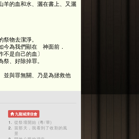
山羊的血和水、灑在書上、又灑
的祭物去潔淨。
如今為我們顯在 神面前．
作不是自己的血〕
為祭、好除掉罪。
、並與罪無關、乃是為拯救他
九龍城浸信會
從祭壇開始 (粵/華)
當那天，我看到了收割的風
景
開啟心眼的禱告