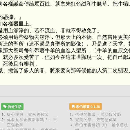
將各樣誡命傳給眾百姓、就拿朱紅色絨和牛膝草、把牛犢
的憑據。』
和各樣器皿上。
是用血潔淨的、若不流血、罪就不得赦免了。
必須用這些祭物去潔淨．但那天上的本物、自然當用更美
所造的聖所（這不過是真聖所的影像）、乃是進了天堂、
像那大祭司每年帶著牛羊的血進入聖所．〔牛羊的血原文
、就必多次受苦了．但如今在這末世顯現一次、把自己獻
、死後且有審判．
獻、擔當了多人的罪、將來要向那等候他的人第二次顯現
信徒生活
希伯來書 9:1-28
從心復興 - 梁永善牧師
信仰的帳幕 - 周弘毅牧師
你看見神要做新事嗎？ - 王
完美的祭 - 嚴芝慧傳道
正傑牧師
希伯來書析讀 (5) - 梁永善牧
全心全意跟隨主 - 俞大鳴牧
師