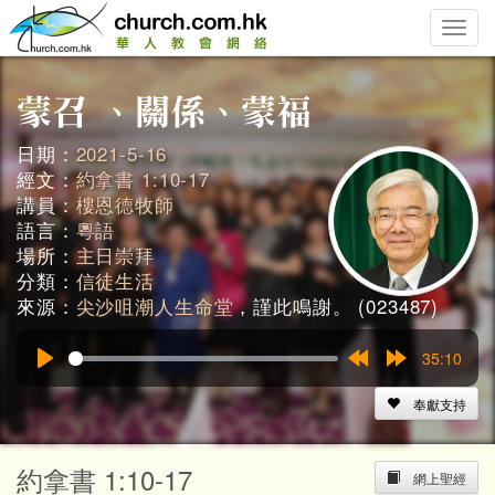
Toggle
naviga
日期：
2021-5-16
經文：
約拿書 1:10-17
講員：
樓恩德牧師
語言：
粵語
場所：
主日崇拜
分類：
信徒生活
來源：
尖沙咀潮人生命堂
，謹此鳴謝。 (023487)
35:10
Play
Rewind
Forward
15s
15s
奉獻支持
約拿書 1:10-17
網上聖經