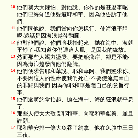
他們就大大懼怕、對他說、你作的是甚麼事呢‧
10
他們已經知道他躲避耶和華、因為他告訴了他
們。
他們問他說、我們當向你怎樣行、使海浪平靜
11
呢‧這話是因海浪越發翻騰。
他對他們說、你們將我抬起來、拋在海中、海就
12
平靜了‧我知道你們遭這大風、是因我的緣故。
然而那些人竭力盪槳、要把船攏岸、卻是不能‧
13
因為海浪越發向他們翻騰。
他們便求告耶和華說、耶和華阿、我們懇求你、
14
不要因這人的性命使我們死亡‧不要使流無辜血
的罪歸與我們‧因為你耶和華是隨自己的意旨行
事。
他們遂將約拿抬起、拋在海中、海的狂浪就平息
15
了。
那些人便大大敬畏耶和華、向耶和華獻祭、並且
16
許願。
耶和華安排一條大魚吞了約拿、他在魚腹中三日
17
三夜。