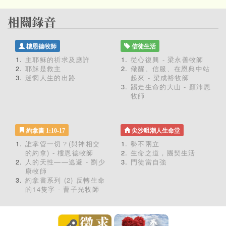
樓恩德牧師
信徒生活
主耶穌的祈求及應許
從心復興 - 梁永善牧師
耶穌是救主
儆醒、信服、在恩典中站
迷惘人生的出路
起來 - 梁成裕牧師
踢走生命的大山 - 顏沛恩
牧師
約拿書 1:10-17
尖沙咀潮人生命堂
誰掌管一切？(與神相交
勢不兩立
的約拿) - 樓恩德牧師
生命之道，團契生活
人的天性——逃避 - 劉少
門徒當自強
康牧師
約拿書系列 (2) 反轉生命
的14隻字 - 曹子光牧師