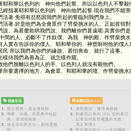
著耶和華以色列的 神向他們起誓、所以以色列人不擊殺
已經指著耶和華以色列的 神向他們起誓‧現在我們不能害
們活著‧免得有忿怒因我們所起的誓臨到我們身上。
們活著‧於是他們為全會眾作了劈柴挑水的人、正如首領
們說、為甚麼欺哄我們說、我們離你們甚遠呢‧其實你們
們中間的人、必斷不了作奴僕、為我 神的殿、作劈柴挑水
有人實在告訴你的僕人、耶和華你的 神曾吩咐他的僕人
居民‧所以我們為你們的緣故、甚怕喪命、就行了這事。
怎樣待我們為善為正、就怎樣作罷。
救他們脫離以色列人的手、以色列人就沒有殺他們。
華所要選擇的地方、為會眾、和耶和華的壇、作劈柴挑水
信徒生活
約書亞記 9:1-27
從心復興 - 梁永善牧師
汲取教訓 - 陳沛偉牧師
儆醒、信服、在恩典中站起
約書亞記系列 (30) 從約書亞
來 - 梁成裕牧師
記看如何面對屬靈的失敗 -
踢走生命的大山 - 顏沛恩牧
馮永和博士
師
對抗撒旦狡計——末日騙術