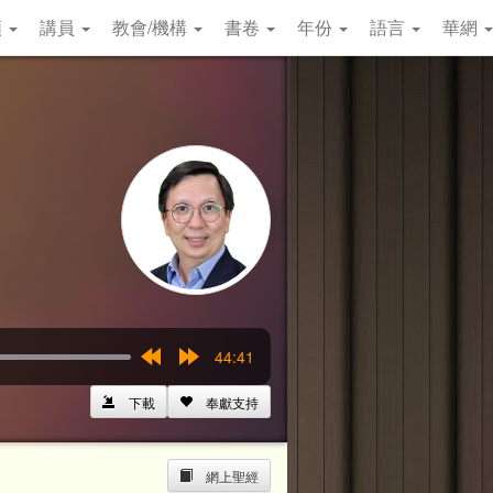
類
講員
教會/機構
書卷
年份
語言
華網
44:41
Rewind
Forward
15s
15s
下載
奉獻支持
網上聖經