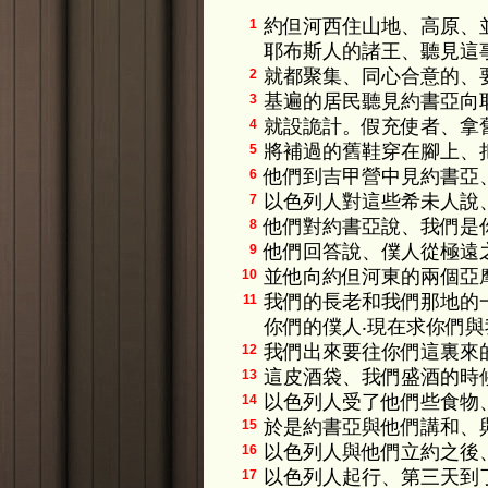
約但河西住山地、高原、
1
耶布斯人的諸王、聽見這
就都聚集、同心合意的、
2
基遍的居民聽見約書亞向
3
就設詭計。假充使者、拿
4
將補過的舊鞋穿在腳上、
5
他們到吉甲營中見約書亞
6
以色列人對這些希未人說
7
他們對約書亞說、我們是
8
他們回答說、僕人從極遠
9
並他向約但河東的兩個亞
10
我們的長老和我們那地的
11
你們的僕人‧現在求你們
我們出來要往你們這裏來
12
這皮酒袋、我們盛酒的時
13
以色列人受了他們些食物
14
於是約書亞與他們講和、
15
以色列人與他們立約之後
16
以色列人起行、第三天到
17