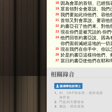
因為會眾的首領、已經指
18
眾首領對全會眾說、我們
19
我們要如此待他們、容他
20
首領又對會眾說、要容他
21
約書亞召了他們來、對他
22
現在你們是被咒詛的‧你
23
他們回答約書亞說、因為
24
你們面前滅絕這地的一切
現在我們在你手中、你以
25
於是約書亞這樣待他們、
26
當日約書亞使他們在耶和
27
陳傳華牧師博士
AI、UAP與末世：僥倖或挺
身昂首
門徒的天國使命
撒該：尋回真我