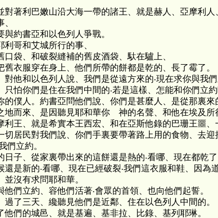
並對著利巴嫩山沿大海一帶的諸王、就是赫人、亞摩利人
事、
要與約書亞和以色列人爭戰。
耶利哥和艾城所行的事、
舊口袋、和破裂縫補的舊皮酒袋、馱在驢上、
把舊衣服穿在身上、他們所帶的餅都是乾的、長了霉了。
、對他和以色列人說、我們是從遠方來的‧現在求你與我們
、只怕你們是住在我們中間的‧若是這樣、怎能和你們立約
你的僕人。約書亞問他們說、你們是甚麼人、是從那裏來的
之地而來、是因聽見耶和華你 神的名聲、和他在埃及所
摩利王、就是希實本王西宏、和在亞斯他錄的巴珊王噩、
一切居民對我們說、你們手裏要帶著路上用的食物、去迎
與我們立約。
的日子、從家裏帶出來的這餅還是熱的‧看哪、現在都乾
候還是新的‧看哪、現在已經破裂‧我們這衣服和鞋、因為
、並沒有求問耶和華。
與他們立約、容他們活著‧會眾的首領、也向他們起誓。
、過了三天、纔聽見他們是近鄰、住在以色列人中間的。
了他們的城邑、就是基遍、基非拉、比錄、基列耶琳。