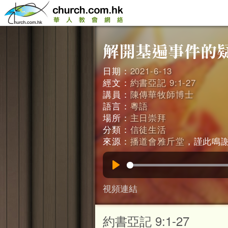
日期：
2021-6-13
經文：
約書亞記 9:1-27
講員：
陳傳華牧師博士
語言：
粵語
場所：
主日崇拜
分類：
信徒生活
來源：
播道會雅斤堂
，謹此鳴謝。
Play
視頻連結
約書亞記 9:1-27