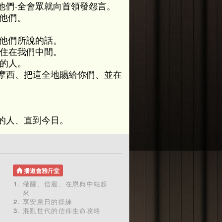
他們‧全會眾就向首領發怨言。
他們。
對他們所說的話。
是住在我們中間。
的人。
摩西、把這全地賜給你們、並在
的人、直到今日。
播道會雅斤堂
儆醒、信服、在恩典中站起
來
享安息日的操練
混亂世代的信仰生命攻略