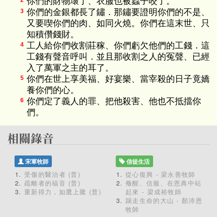
你們的財物壞了、衣服也被蟲子咬了。
2
你們的金銀都長了鏽．那鏽要證明你們的不是、
3
又要喫你們的肉、如同火燒。你們在這末世、只
知積儹錢財。
工人給你們收割莊稼、你們虧欠他們的工錢．這
4
工錢有聲音呼叫．並且那收割之人的冤聲、已經
入了萬軍之主的耳了。
你們在世上享美福、好宴樂、當宰殺的日子竟嬌
5
養你們的心。
你們定了義人的罪、把他殺害、他也不抵擋你
6
們。
宋軍牧師
信徒生活
受傷的醫治者 (普)
從心復興 - 梁永善牧師
疏離者的福音 (普)
儆醒、信服、在恩典中站
重新得力，如鷹上騰 (普)
起來 - 梁成裕牧師
踢走生命的大山 - 顏沛恩
牧師