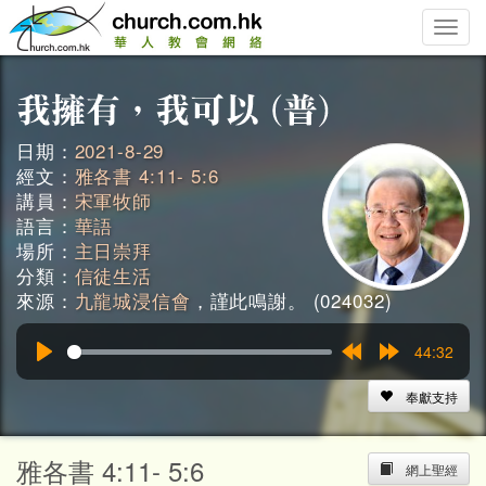
Toggle
naviga
日期：
2021-8-29
經文：
雅各書 4:11- 5:6
講員：
宋軍牧師
語言：
華語
場所：
主日崇拜
分類：
信徒生活
來源：
九龍城浸信會
，謹此鳴謝。 (024032)
44:32
Play
Rewind
Forward
15s
15s
奉獻支持
雅各書 4:11- 5:6
網上聖經