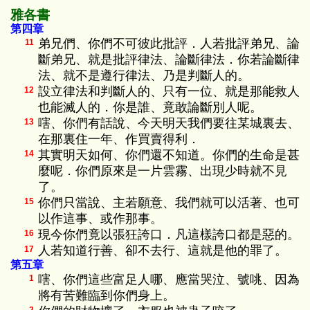
雅各書
第四章
弟兄們、你們不可彼此批評．人若批評弟兄、論
11
斷弟兄、就是批評律法、論斷律法．你若論斷律
法、就不是遵行律法、乃是判斷人的。
設立律法和判斷人的、只有一位、就是那能救人
12
也能滅人的．你是誰、竟敢論斷別人呢。
嗐、你們有話說、今天明天我們要往某城裏去、
13
在那裏住一年、作買賣得利．
其實明天如何、你們還不知道。你們的生命是甚
14
麼呢．你們原來是一片雲霧、出現少時就不見
了。
你們只當說、主若願意、我們就可以活著、也可
15
以作這事、或作那事。
現今你們竟以張狂誇口．凡這樣誇口都是惡的。
16
人若知道行善、卻不去行、這就是他的罪了。
17
第五章
嗐、你們這些富足人哪、應當哭泣、號咷、因為
1
將有苦難臨到你們身上。