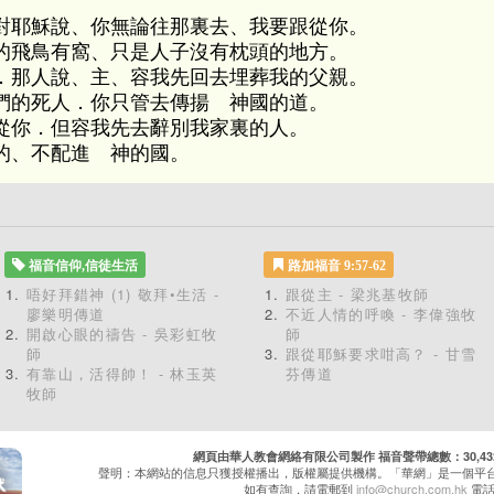
對耶穌說、你無論往那裏去、我要跟從你。
的飛鳥有窩、只是人子沒有枕頭的地方。
．那人說、主、容我先回去埋葬我的父親。
們的死人．你只管去傳揚 神國的道。
從你．但容我先去辭別我家裏的人。
的、不配進 神的國。
福音信仰,信徒生活
路加福音 9:57-62
唔好拜錯神 (1) 敬拜•生活 -
跟從主 - 梁兆基牧師
廖樂明傳道
不近人情的呼喚 - 李偉強牧
開啟心眼的禱告 - 吳彩虹牧
師
師
跟從耶穌要求咁高？ - 甘雪
有靠山，活得帥！ - 林玉英
芬傳道
牧師
網頁由華人教會網絡有限公司製作 福音聲帶總數：30,432 累
聲明：本網站的信息只獲授權播出，版權屬提供機構。「華網」是一個平
如有查詢，請電郵到
info@church.com.hk
電話：