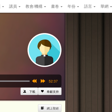
類
講員
教會/機構
書卷
年份
語言
華網
52:37
Rewind
Forward
15s
15s
下載
奉獻支持
網上聖經