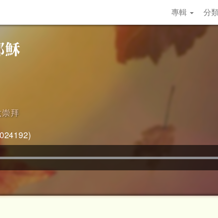
專輯
分
六崇拜
24192)