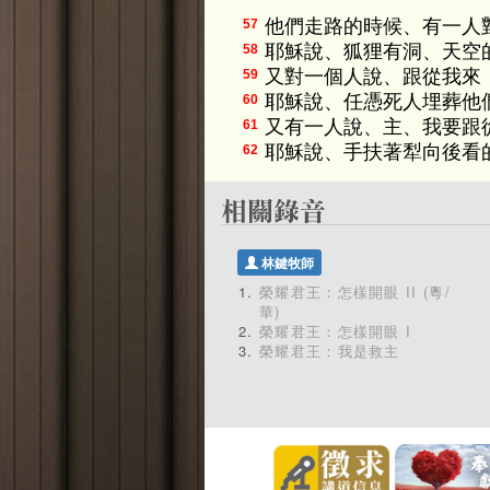
他們走路的時候、有一人
57
耶穌說、狐狸有洞、天空
58
又對一個人說、跟從我來
59
耶穌說、任憑死人埋葬他
60
又有一人說、主、我要跟
61
耶穌說、手扶著犁向後看
62
林鍵牧師
榮耀君王：怎樣開眼 II (粵/
華)
榮耀君王：怎樣開眼 I
榮耀君王：我是救主