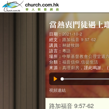
日期：
2021-10-2
經文：
路加福音 9:57-62
講員：
林鍵牧師
語言：
粵語
場所：
中華基督教會公理堂週
分類：
福音信仰,信徒生活
來源：
真理廚房
，謹此鳴謝。 (0
Play
視頻連結
路加福音 9:57-62