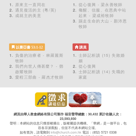
原來主一直同在
從心復興 - 梁永善牧師
遇見復活的主 (粵/英)
儆醒、信服、在恩典中站
成就主的美意
起來 - 梁成裕牧師
踢走生命的大山 - 顏沛恩
牧師
以賽亞書 53:1-12
講員
負傷的治療者 - 林羅麗斯
士師記析讀 (15) 失敗婚
牧師
姻
我們向世人傳甚麼？ - 鄧
從心復興
啟耀牧師
士師記析讀 (14) 失職的
愛程三部曲 - 羅杰才牧師
家庭
網頁由華人教會網絡有限公司製作 福音聲帶總數：30,432 累計收聽人次：
23,593,930
聲明：本網站的信息只獲授權播出，版權屬提供機構。「華網」是一個平台，包
容各宗派觀點，但並不代表本網站立場。
如有查詢，請電郵到
info@church.com.hk
電話：(852) 5721 0338