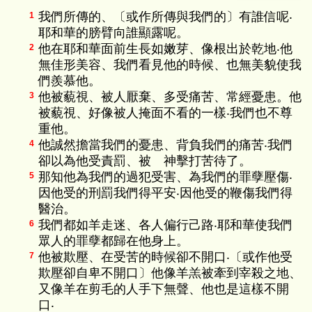
我們所傳的、〔或作所傳與我們的〕有誰信呢‧
1
耶和華的膀臂向誰顯露呢。
他在耶和華面前生長如嫩芽、像根出於乾地‧他
2
無佳形美容、我們看見他的時候、也無美貌使我
們羨慕他。
他被藐視、被人厭棄、多受痛苦、常經憂患。他
3
被藐視、好像被人掩面不看的一樣‧我們也不尊
重他。
他誠然擔當我們的憂患、背負我們的痛苦‧我們
4
卻以為他受責罰、被 神擊打苦待了。
那知他為我們的過犯受害、為我們的罪孽壓傷‧
5
因他受的刑罰我們得平安‧因他受的鞭傷我們得
醫治。
我們都如羊走迷、各人偏行己路‧耶和華使我們
6
眾人的罪孽都歸在他身上。
他被欺壓、在受苦的時候卻不開口‧〔或作他受
7
欺壓卻自卑不開口〕他像羊羔被牽到宰殺之地、
又像羊在剪毛的人手下無聲、他也是這樣不開
口‧