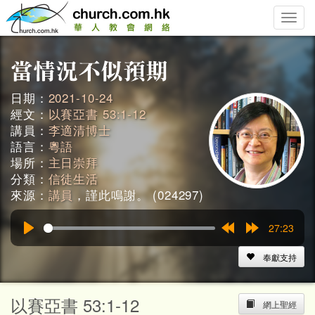
Toggle
naviga
日期：
2021-10-24
經文：
以賽亞書 53:1-12
講員：
李適清博士
語言：
粵語
場所：
主日崇拜
分類：
信徒生活
來源：
講員
，謹此鳴謝。 (024297)
27:23
Play
Rewind
Forward
15s
15s
奉獻支持
以賽亞書 53:1-12
網上聖經