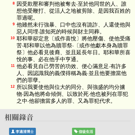
因受欺壓和審判他被奪去‧至於他同世的人、誰
8
想他受鞭打、從活人之地被剪除、是因我百姓的
罪過呢。
他雖然未行強暴、口中也沒有詭詐、人還使他與
9
惡人同埋‧誰知死的時候與財主同葬。
耶和華卻定意〔或作喜悅〕將他壓傷、使他受痛
10
苦‧耶和華以他為贖罪祭‧〔或作他獻本身為贖罪
祭〕他必看見後裔、並且延長年日。耶和華所喜
悅的事、必在他手中亨通。
他必看見自己勞苦的功效、便心滿意足‧有許多
11
人、因認識我的義僕得稱為義‧並且他要擔當他
們的罪孽。
所以我要使他與位大的同分、與強盛的均分擄
12
物‧因為他將命傾倒、以致於死‧他也被列在罪犯
之中‧他卻擔當多人的罪、又為罪犯代求。
李適清博士
信徒生活