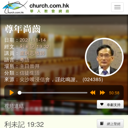
Toggle
naviga
日期：
2021-11-14
經文：
利未記 19:32
講員：
盧炯志牧師
語言：
粵語
場所：
主日崇拜
分類：
信徒生活
來源：
尖沙嘴浸信會
，謹此鳴謝。 (024385)
50:58
Play
Rewind
Forward
15s
15s
視頻連結
奉獻支持
利未記 19:32
網上聖經