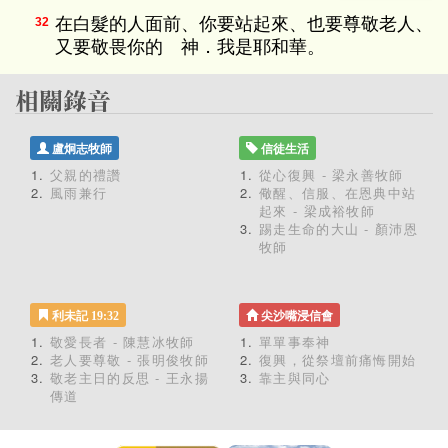
在白髮的人面前、你要站起來、也要尊敬老人、
32
又要敬畏你的 神．我是耶和華。
盧炯志牧師
信徒生活
父親的禮讚
從心復興 - 梁永善牧師
風雨兼行
儆醒、信服、在恩典中站
起來 - 梁成裕牧師
踢走生命的大山 - 顏沛恩
牧師
利未記 19:32
尖沙嘴浸信會
敬愛長者 - 陳慧冰牧師
單單事奉神
老人要尊敬 - 張明俊牧師
復興，從祭壇前痛悔開始
敬老主日的反思 - 王永揚
靠主與同心
傳道