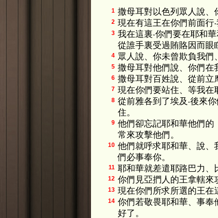
撒母耳對以色列眾人說、
1
現在有這王在你們前面行
2
我在這裏‧你們要在耶和
3
從誰手裏受過賄賂因而眼
眾人說、你未曾欺負我們
4
撒母耳對他們說、你們在
5
撒母耳對百姓說、從前立
6
現在你們要站住、等我在
7
從前雅各到了埃及‧後來
8
住。
他們卻忘記耶和華他們的
9
常來攻擊他們。
他們就呼求耶和華、說、
10
們必事奉你。
耶和華就差遣耶路巴力、
11
你們見亞捫人的王拿轄來
12
現在你們所求所選的王在
13
你們若敬畏耶和華、事奉
14
好了。