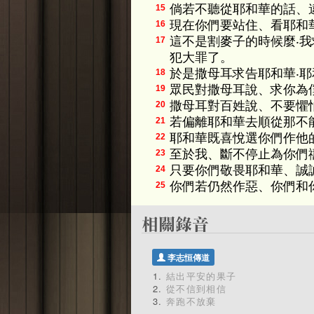
倘若不聽從耶和華的話、
15
現在你們要站住、看耶和
16
這不是割麥子的時候麼‧
17
犯大罪了。
於是撒母耳求告耶和華‧
18
眾民對撒母耳說、求你為
19
撒母耳對百姓說、不要懼
20
若偏離耶和華去順從那不
21
耶和華既喜悅選你們作他
22
至於我、斷不停止為你們
23
只要你們敬畏耶和華、誠
24
你們若仍然作惡、你們和
25
李志恒傳道
結出平安的果子
從不信到相信
奔跑不放棄