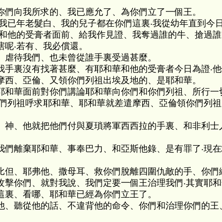
你們向我所求的、我已應允了、為你們立了一個王。
‧我已年老髮白、我的兒子都在你們這裏‧我從幼年直到今
華和他的受膏者面前、給我作見證、我奪過誰的牛、搶過
瞎呢‧若有、我必償還。
、虐待我們、也未曾從誰手裏受過甚麼。
我手裏沒有找著甚麼、有耶和華和他的受膏者今日為證‧
摩西、亞倫、又領你們列祖出埃及地的、是耶和華。
耶和華面前對你們講論耶和華向你們和你們列祖、所行一
你們列祖呼求耶和華、耶和華就差遣摩西、亞倫領你們列
 神、他就把他們付與夏瑣將軍西西拉的手裏、和非利士
我們離棄耶和華、事奉巴力、和亞斯他錄、是有罪了‧現
比但、耶弗他、撒母耳、救你們脫離四圍仇敵的手、你們
攻擊你們、就對我說、我們定要一個王治理我們‧其實耶
這裏、看哪、耶和華已經為你們立王了。
他、聽從他的話、不違背他的命令、你們和治理你們的王