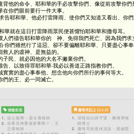
違背他的命令、耶和華的手必攻擊你們、像從前攻擊你們
華在你們眼前要行一件大事。
我求告耶和華、他必打雷降雨、使你們又知道又看出、你
耶和華就在這日打雷降雨眾民便甚懼怕耶和華和撒母耳。
僕人們禱告耶和華你的 神、免得我們死亡、因為我們求
怕‧你們雖然行了這惡、卻不要偏離耶和華、只要盡心事奉
能救人的虛神、是無益的。
的子民、就必因他的大名不撇棄你們。
禱告、以致得罪耶和華‧我必以善道正路指教你們。
誠實實的盡心事奉他、想念他向你們所行的事何等大。
你們的王、必一同滅亡。
信徒生活
撒母耳記上 12:1-25
從心復興 - 梁永善牧師
深情自白與守望 - 陳傳華牧
你看見神要做新事嗎？ - 王
師博士
正傑牧師
撒母耳的退休演說 - 羅錫堅
全心全意跟隨主 - 俞大鳴牧
牧師