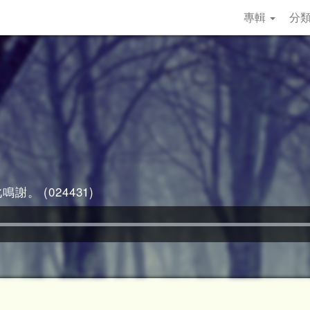
專輯
分
謝。 (024431)