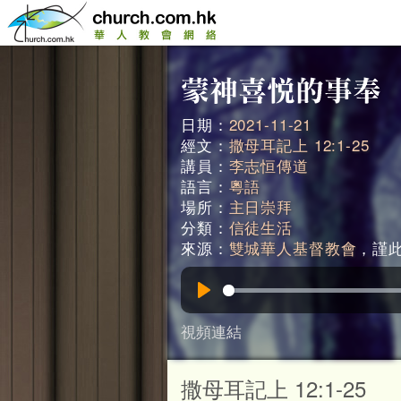
日期：
2021-11-21
經文：
撒母耳記上 12:1-25
講員：
李志恒傳道
語言：
粵語
場所：
主日崇拜
分類：
信徒生活
來源：
雙城華人基督教會
，謹此鳴
Play
視頻連結
撒母耳記上 12:1-25