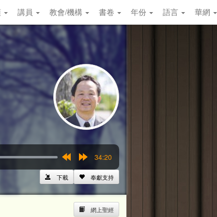
類
講員
教會/機構
書卷
年份
語言
華網
34:20
Rewind
Forward
15s
15s
下載
奉獻支持
網上聖經