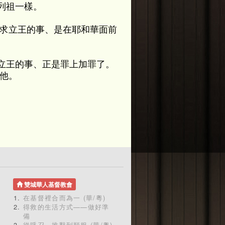
列祖一樣。
們求立王的事、是在耶和華面前
立王的事、正是罪上加罪了。
他。
雙城華人基督教會
在基督裡合而為一 (華/粵)
得救的生活方式——做好準
備
從呼召、推辭到順服 (華/粵)