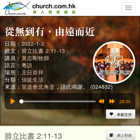
Toggle
naviga
日期：
2022-1-2
經文：
腓立比書 2:11-13
講員：
黃志剛牧師
語言：
粵語
場所：
主日崇拜
分類：
信徒生活
來源：
宣道會北角堂
，謹此鳴謝。 (024632)
28:30
Play
Rewind
Forward
15s
15s
奉獻支持
腓立比書 2:11-13
網上聖經