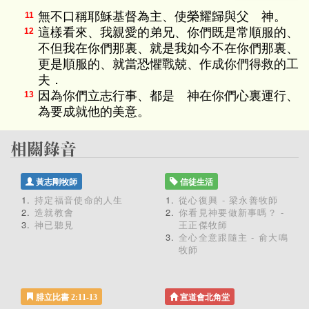
無不口稱耶穌基督為主、使榮耀歸與父 神。
11
這樣看來、我親愛的弟兄、你們既是常順服的、
12
不但我在你們那裏、就是我如今不在你們那裏、
更是順服的、就當恐懼戰兢、作成你們得救的工
夫．
因為你們立志行事、都是 神在你們心裏運行、
13
為要成就他的美意。
黃志剛牧師
信徒生活
持定福音使命的人生
從心復興 - 梁永善牧師
造就教會
你看見神要做新事嗎？ -
神已聽見
王正傑牧師
全心全意跟隨主 - 俞大鳴
牧師
腓立比書 2:11-13
宣道會北角堂