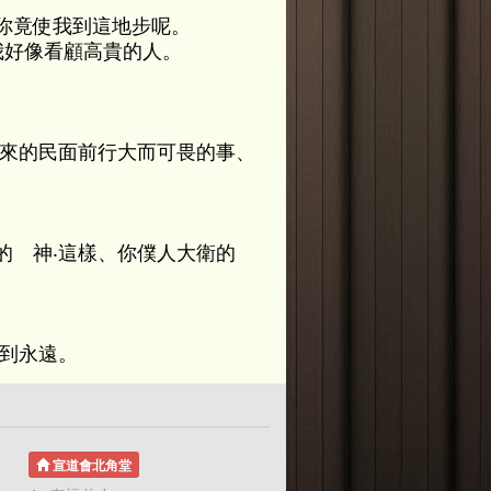
你竟使我到這地步呢。
我好像看顧高貴的人。
出來的民面前行大而可畏的事、
的 神‧這樣、你僕人大衛的
福到永遠。
宣道會北角堂