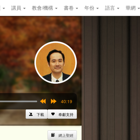
類
講員
教會/機構
書卷
年份
語言
華網
40:19
Rewind
Forward
15s
15s
下載
奉獻支持
網上聖經