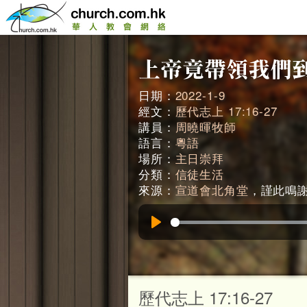
日期：
2022-1-9
經文：
歷代志上 17:16-27
講員：
周曉暉牧師
語言：
粵語
場所：
主日崇拜
分類：
信徒生活
來源：
宣道會北角堂
，謹此鳴謝。
Play
歷代志上 17:16-27