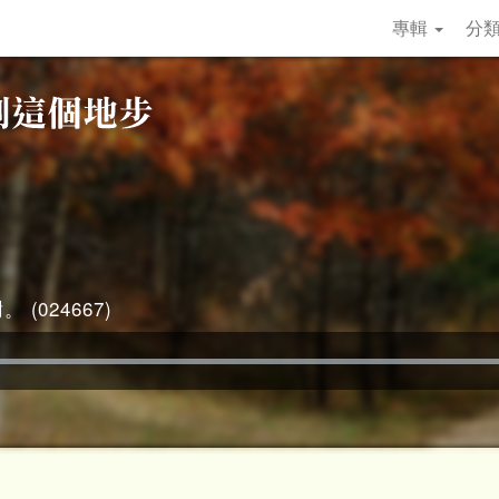
專輯
分
 (024667)