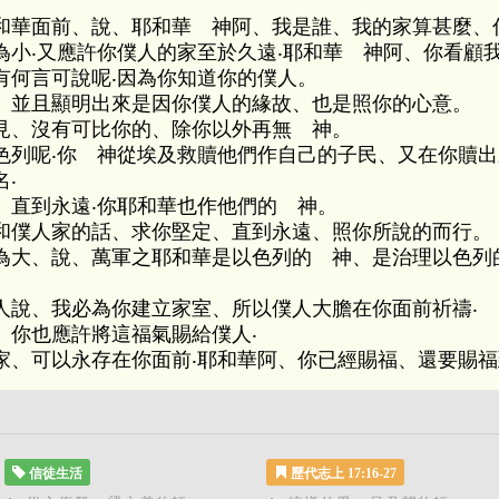
和華面前、說、耶和華 神阿、我是誰、我的家算甚麼、
小‧又應許你僕人的家至於久遠‧耶和華 神阿、你看顧
有何言可說呢‧因為你知道你的僕人。
、並且顯明出來是因你僕人的緣故、也是照你的心意。
見、沒有可比你的、除你以外再無 神。
色列呢‧你 神從埃及救贖他們作自己的子民、又在你贖
‧
、直到永遠‧你耶和華也作他們的 神。
和僕人家的話、求你堅定、直到永遠、照你所說的而行。
為大、說、萬軍之耶和華是以色列的 神、是治理以色列
人說、我必為你建立家室、所以僕人大膽在你面前祈禱‧
、你也應許將這福氣賜給僕人‧
家、可以永存在你面前‧耶和華阿、你已經賜福、還要賜
信徒生活
歷代志上 17:16-27