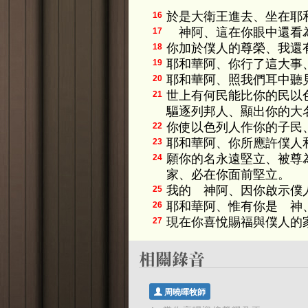
於是大衛王進去、坐在耶
16
神阿、這在你眼中還看為
17
你加於僕人的尊榮、我還
18
耶和華阿、你行了這大事
19
耶和華阿、照我們耳中聽
20
世上有何民能比你的民以
21
驅逐列邦人、顯出你的大名
你使以色列人作你的子民
22
耶和華阿、你所應許僕人
23
願你的名永遠堅立、被尊
24
家、必在你面前堅立。
我的 神阿、因你啟示僕
25
耶和華阿、惟有你是 神
26
現在你喜悅賜福與僕人的
27
周曉暉牧師