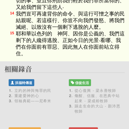
切的事、並且你刑罰我們輕於我們罪所當得的、
又給我們留下這些人‧
我們豈可再違背你的命令、與這行可憎之事的民
14
結親呢、若這樣行、你豈不向我們發怒、將我們
滅絕、以致沒有一個剩下逃脫的人麼。
耶和華以色列的 神阿、因你是公義的、我們這
15
剩下的人纔得逃脫、正如今日的光景‧看哪、我
們在你面前有罪惡、因此無人在你面前站立得
住。
洪福特傳道
信徒生活
立約的神與悔罪的民
從心復興 - 梁永善牧師
重建愛神的心
儆醒、信服、在恩典中站
領袖典範——尼希米
起來 - 梁成裕牧師
踢走生命的大山 - 顏沛恩
牧師