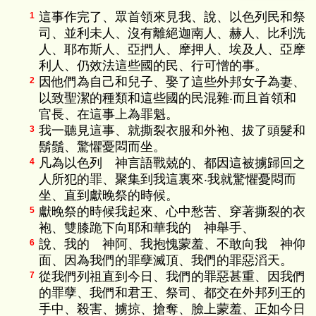
這事作完了、眾首領來見我、說、以色列民和祭
1
司、並利未人、沒有離絕迦南人、赫人、比利洗
人、耶布斯人、亞捫人、摩押人、埃及人、亞摩
利人、仍效法這些國的民、行可憎的事。
因他們為自己和兒子、娶了這些外邦女子為妻、
2
以致聖潔的種類和這些國的民混雜‧而且首領和
官長、在這事上為罪魁。
我一聽見這事、就撕裂衣服和外袍、拔了頭髮和
3
鬍鬚、驚懼憂悶而坐。
凡為以色列 神言語戰兢的、都因這被擄歸回之
4
人所犯的罪、聚集到我這裏來‧我就驚懼憂悶而
坐、直到獻晚祭的時候。
獻晚祭的時候我起來、心中愁苦、穿著撕裂的衣
5
袍、雙膝跪下向耶和華我的 神舉手、
說、我的 神阿、我抱愧蒙羞、不敢向我 神仰
6
面、因為我們的罪孽滅頂、我們的罪惡滔天。
從我們列祖直到今日、我們的罪惡甚重、因我們
7
的罪孽、我們和君王、祭司、都交在外邦列王的
手中、殺害、擄掠、搶奪、臉上蒙羞、正如今日