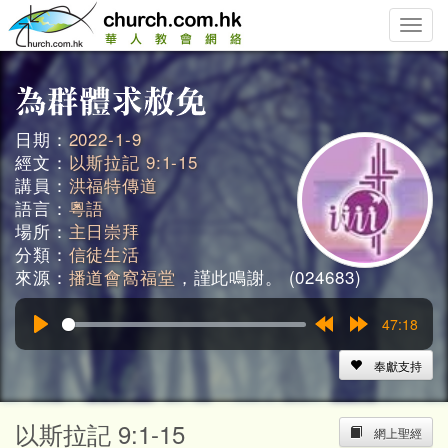
Toggle
naviga
日期：
2022-1-9
經文：
以斯拉記 9:1-15
講員：
洪福特傳道
語言：
粵語
場所：
主日崇拜
分類：
信徒生活
來源：
播道會窩福堂
，謹此鳴謝。 (024683)
47:18
Play
Rewind
Forward
15s
15s
奉獻支持
以斯拉記 9:1-15
網上聖經