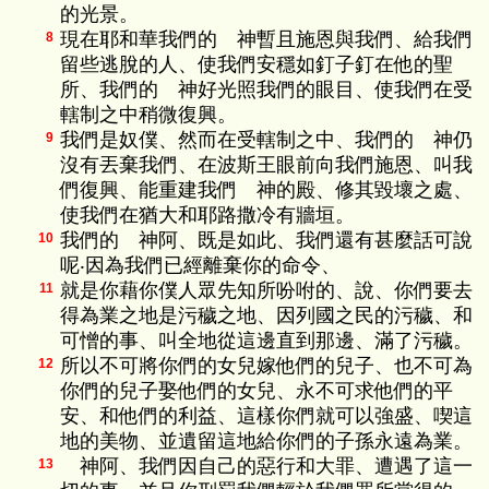
的光景。
現在耶和華我們的 神暫且施恩與我們、給我們
8
留些逃脫的人、使我們安穩如釘子釘在他的聖
所、我們的 神好光照我們的眼目、使我們在受
轄制之中稍微復興。
我們是奴僕、然而在受轄制之中、我們的 神仍
9
沒有丟棄我們、在波斯王眼前向我們施恩、叫我
們復興、能重建我們 神的殿、修其毀壞之處、
使我們在猶大和耶路撒冷有牆垣。
我們的 神阿、既是如此、我們還有甚麼話可說
10
呢‧因為我們已經離棄你的命令、
就是你藉你僕人眾先知所吩咐的、說、你們要去
11
得為業之地是污穢之地、因列國之民的污穢、和
可憎的事、叫全地從這邊直到那邊、滿了污穢。
所以不可將你們的女兒嫁他們的兒子、也不可為
12
你們的兒子娶他們的女兒、永不可求他們的平
安、和他們的利益、這樣你們就可以強盛、喫這
地的美物、並遺留這地給你們的子孫永遠為業。
神阿、我們因自己的惡行和大罪、遭遇了這一
13