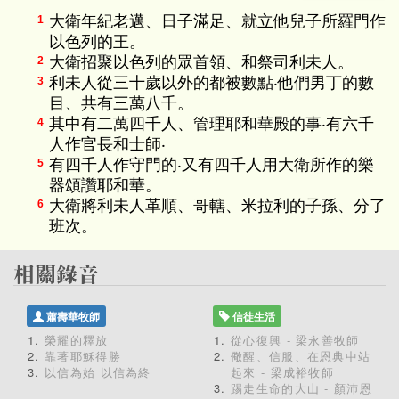
大衛年紀老邁、日子滿足、就立他兒子所羅門作
1
以色列的王。
大衛招聚以色列的眾首領、和祭司利未人。
2
利未人從三十歲以外的都被數點‧他們男丁的數
3
目、共有三萬八千。
其中有二萬四千人、管理耶和華殿的事‧有六千
4
人作官長和士師‧
有四千人作守門的‧又有四千人用大衛所作的樂
5
器頌讚耶和華。
大衛將利未人革順、哥轄、米拉利的子孫、分了
6
班次。
蕭壽華牧師
信徒生活
榮耀的釋放
從心復興 - 梁永善牧師
靠著耶穌得勝
儆醒、信服、在恩典中站
以信為始 以信為終
起來 - 梁成裕牧師
踢走生命的大山 - 顏沛恩