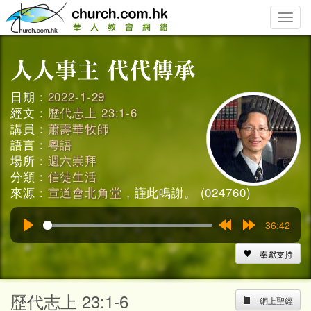
Toggle
naviga
日期：
2022-1-29
經文：
歷代志上 23:1-6
講員：
蕭壽華牧師
語言：
粵語
場所：
週六崇拜
分類：
信徒生活
來源：
宣道會北角堂
，謹此鳴謝。 (024760)
36:42
Play
Rewind
Forward
15s
15s
奉獻支持
歷代志上 23:1-6
網上聖經