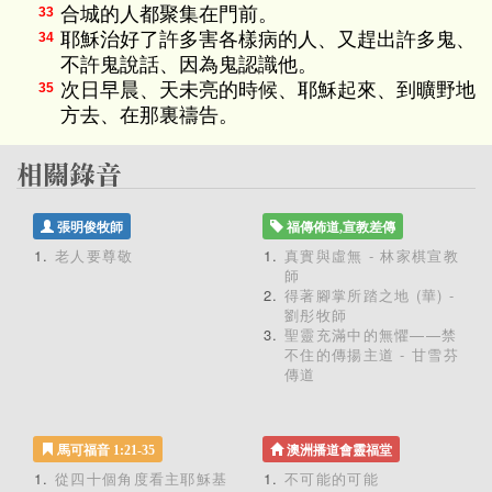
合城的人都聚集在門前。
33
耶穌治好了許多害各樣病的人、又趕出許多鬼、
34
不許鬼說話、因為鬼認識他。
次日早晨、天未亮的時候、耶穌起來、到曠野地
35
方去、在那裏禱告。
張明俊牧師
福傳佈道,宣教差傳
老人要尊敬
真實與虛無 - 林家棋宣教
師
得著腳掌所踏之地 (華) -
劉彤牧師
聖靈充滿中的無懼——禁
不住的傳揚主道 - 甘雪芬
傳道
馬可福音 1:21-35
澳洲播道會靈福堂
從四十個角度看主耶穌基
不可能的可能