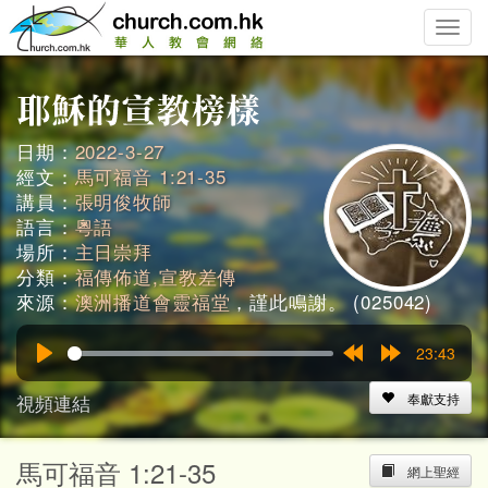
Toggle
naviga
日期：
2022-3-27
經文：
馬可福音 1:21-35
講員：
張明俊牧師
語言：
粵語
場所：
主日崇拜
分類：
福傳佈道,宣教差傳
來源：
澳洲播道會靈福堂
，謹此鳴謝。 (025042)
23:43
Play
Rewind
Forward
15s
15s
視頻連結
奉獻支持
馬可福音 1:21-35
網上聖經