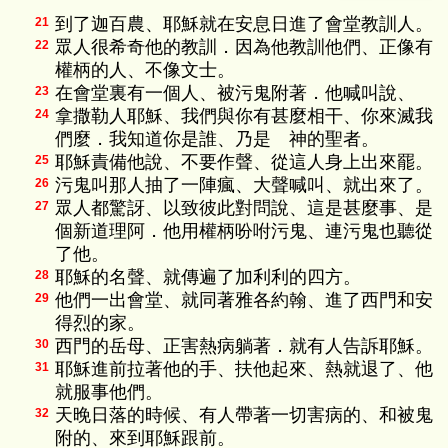
到了迦百農、耶穌就在安息日進了會堂教訓人。
21
眾人很希奇他的教訓．因為他教訓他們、正像有
22
權柄的人、不像文士。
在會堂裏有一個人、被污鬼附著．他喊叫說、
23
拿撒勒人耶穌、我們與你有甚麼相干、你來滅我
24
們麼．我知道你是誰、乃是 神的聖者。
耶穌責備他說、不要作聲、從這人身上出來罷。
25
污鬼叫那人抽了一陣瘋、大聲喊叫、就出來了。
26
眾人都驚訝、以致彼此對問說、這是甚麼事、是
27
個新道理阿．他用權柄吩咐污鬼、連污鬼也聽從
了他。
耶穌的名聲、就傳遍了加利利的四方。
28
他們一出會堂、就同著雅各約翰、進了西門和安
29
得烈的家。
西門的岳母、正害熱病躺著．就有人告訴耶穌。
30
耶穌進前拉著他的手、扶他起來、熱就退了、他
31
就服事他們。
天晚日落的時候、有人帶著一切害病的、和被鬼
32
附的、來到耶穌跟前。