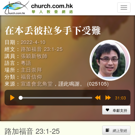
Toggle
naviga
日期：
2022-4-10
經文：
路加福音 23:1-25
講員：
張穎新牧師
語言：
粵語
場所：
主日崇拜
分類：
福音信仰
來源：
宣道會北角堂
，謹此鳴謝。 (025105)
31:03
Play
Rewind
Forward
15s
15s
奉獻支持
路加福音 23:1-25
網上聖經