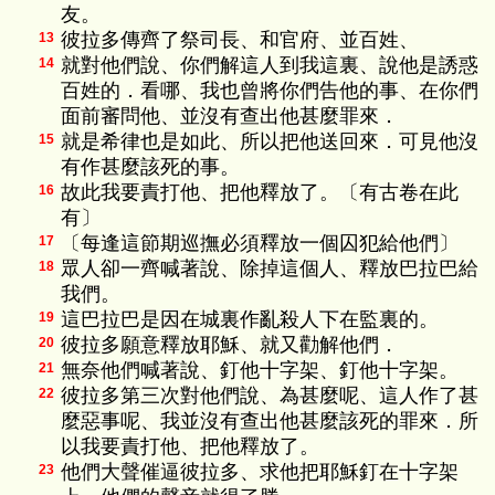
友。
彼拉多傳齊了祭司長、和官府、並百姓、
13
就對他們說、你們解這人到我這裏、說他是誘惑
14
百姓的．看哪、我也曾將你們告他的事、在你們
面前審問他、並沒有查出他甚麼罪來．
就是希律也是如此、所以把他送回來．可見他沒
15
有作甚麼該死的事。
故此我要責打他、把他釋放了。〔有古卷在此
16
有〕
〔每逢這節期巡撫必須釋放一個囚犯給他們〕
17
眾人卻一齊喊著說、除掉這個人、釋放巴拉巴給
18
我們。
這巴拉巴是因在城裏作亂殺人下在監裏的。
19
彼拉多願意釋放耶穌、就又勸解他們．
20
無奈他們喊著說、釘他十字架、釘他十字架。
21
彼拉多第三次對他們說、為甚麼呢、這人作了甚
22
麼惡事呢、我並沒有查出他甚麼該死的罪來．所
以我要責打他、把他釋放了。
他們大聲催逼彼拉多、求他把耶穌釘在十字架
23