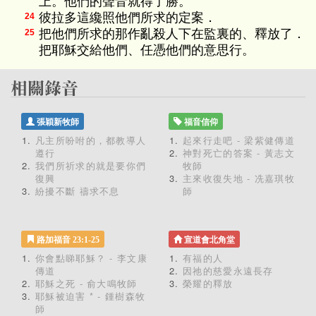
上。他們的聲音就得了勝。
彼拉多這纔照他們所求的定案．
24
把他們所求的那作亂殺人下在監裏的、釋放了．
25
把耶穌交給他們、任憑他們的意思行。
張穎新牧師
福音信仰
凡主所吩咐的，都教導人
起來行走吧 - 梁紫健傳道
遵行
神對死亡的答案 - 黃志文
我們所祈求的就是要你們
牧師
復興
主來收復失地 - 冼嘉琪牧
紛擾不斷 禱求不息
師
路加福音 23:1-25
宣道會北角堂
你會點睇耶穌？ - 李文康
有福的人
傳道
因祂的慈愛永遠長存
耶穌之死 - 俞大鳴牧師
榮耀的釋放
耶穌被迫害 * - 鍾樹森牧
師