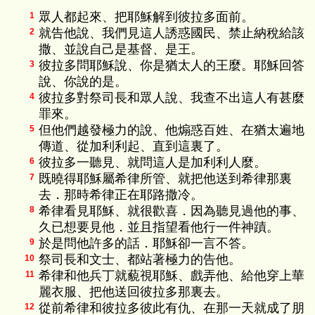
眾人都起來、把耶穌解到彼拉多面前。
1
就告他說、我們見這人誘惑國民、禁止納稅給該
2
撒、並說自己是基督、是王。
彼拉多問耶穌說、你是猶太人的王麼。耶穌回答
3
說、你說的是。
彼拉多對祭司長和眾人說、我查不出這人有甚麼
4
罪來。
但他們越發極力的說、他煽惑百姓、在猶太遍地
5
傳道、從加利利起、直到這裏了。
彼拉多一聽見、就問這人是加利利人麼。
6
既曉得耶穌屬希律所管、就把他送到希律那裏
7
去．那時希律正在耶路撒冷。
希律看見耶穌、就很歡喜．因為聽見過他的事、
8
久已想要見他．並且指望看他行一件神蹟。
於是問他許多的話．耶穌卻一言不答。
9
祭司長和文士、都站著極力的告他。
10
希律和他兵丁就藐視耶穌、戲弄他、給他穿上華
11
麗衣服、把他送回彼拉多那裏去。
從前希律和彼拉多彼此有仇、在那一天就成了朋
12