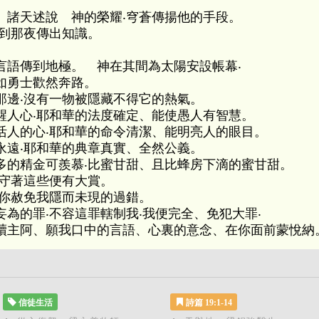
〕諸天述說 神的榮耀‧穹蒼傳揚他的手段。
夜到那夜傳出知識。
。
言語傳到地極。 神在其間為太陽安設帳幕‧
如勇士歡然奔路。
那邊‧沒有一物被隱藏不得它的熱氣。
醒人心‧耶和華的法度確定、能使愚人有智慧。
活人的心‧耶和華的命令清潔、能明亮人的眼目。
永遠‧耶和華的典章真實、全然公義。
多的精金可羨慕‧比蜜甘甜、且比蜂房下滴的蜜甘甜。
‧守著這些便有大賞。
願你赦免我隱而未現的過錯。
為的罪‧不容這罪轄制我‧我便完全、免犯大罪‧
贖主阿、願我口中的言語、心裏的意念、在你面前蒙悅納
信徒生活
詩篇 19:1-14