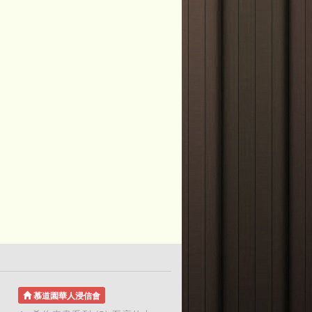
。
慕道園華人浸信會