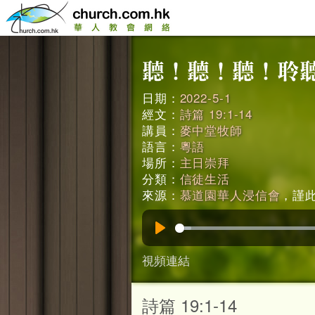
日期：
2022-5-1
經文：
詩篇 19:1-14
講員：
麥中堂牧師
語言：
粵語
場所：
主日崇拜
分類：
信徒生活
來源：
慕道園華人浸信會
，謹此鳴
Play
視頻連結
詩篇 19:1-14