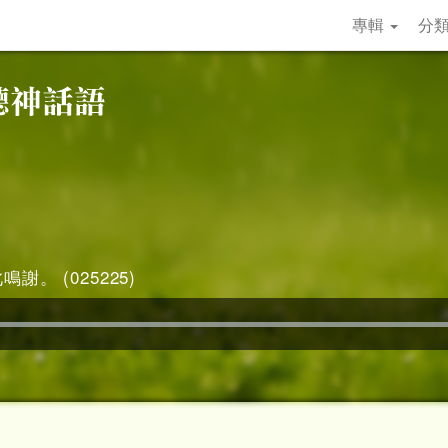
專輯
分
謝。 (025225)