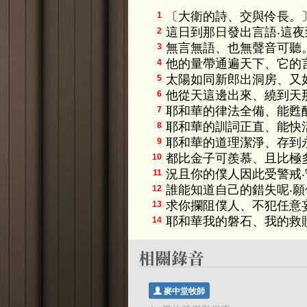
〔大衛的詩、交與伶長。
1
這日到那日發出言語‧這
2
無言無語、也無聲音可聽
3
他的量帶通遍天下、它的
4
太陽如同新郎出洞房、又
5
他從天這邊出來、繞到天
6
耶和華的律法全備、能甦
7
耶和華的訓詞正直、能快
8
耶和華的道理潔淨、存到
9
都比金子可羨慕、且比極
10
況且你的僕人因此受警戒
11
誰能知道自己的錯失呢‧
12
求你攔阻僕人、不犯任意妄
13
耶和華我的磐石、我的救
14
麥中堂牧師