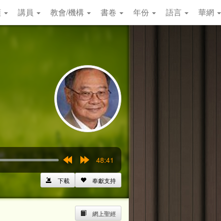
類
講員
教會/機構
書卷
年份
語言
華網
48:41
Rewind
Forward
15s
15s
下載
奉獻支持
網上聖經